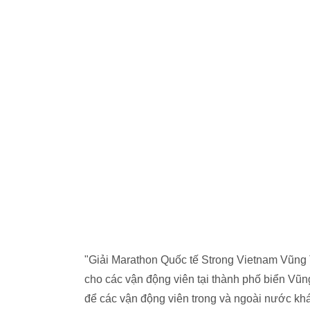
"Giải Marathon Quốc tế Strong Vietnam Vũng
cho các vận động viên tại thành phố biển Vũng
để các vận động viên trong và ngoài nước kh
đồng thời góp phần quảng bá du lịch địa ph