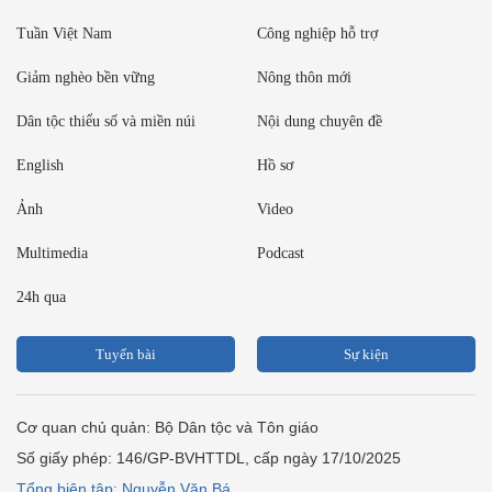
Tuần Việt Nam
Công nghiệp hỗ trợ
Giảm nghèo bền vững
Nông thôn mới
Dân tộc thiểu số và miền núi
Nội dung chuyên đề
English
Hồ sơ
Ảnh
Video
Multimedia
Podcast
24h qua
Tuyến bài
Sự kiện
Cơ quan chủ quản: Bộ Dân tộc và Tôn giáo
Số giấy phép: 146/GP-BVHTTDL, cấp ngày 17/10/2025
Tổng biên tập: Nguyễn Văn Bá