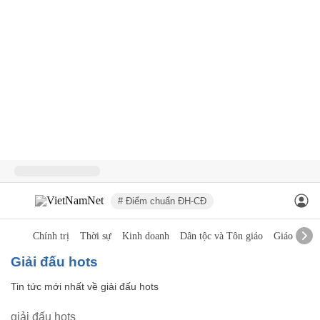
# Điểm chuẩn ĐH-CĐ
Chính trị
Thời sự
Kinh doanh
Dân tộc và Tôn giáo
Giáo dục
giải đấu hots
Tin tức mới nhất về
giải đấu hots
giải đấu hots