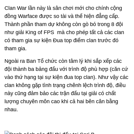
Clan War lần này là sân chơi mới cho chính cộng
đồng Warface được so tài và thể hiện đẳng cấp.
Thành phần tham dự không còn gò bó trong 8 đội
như giải King of FPS mà cho phép tất cả các clan
có tham gia sự kiện Đua top điểm clan trước đó
tham gia.
Ngoài ra Ban Tổ chức còn tâm lý khi sắp xếp các
đội thành ba bảng đấu với trình độ phù hợp (căn cứ
vào thứ hạng tại sự kiện đua top clan). Như vậy các
clan không gặp tình trạng chênh lệch trình độ, điều
này cũng đảm bảo các trận đấu tại giải có chất
lượng chuyên môn cao khi cả hai bên cân bằng
nhau.