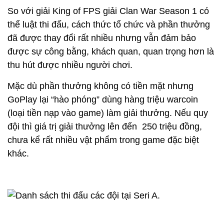
So với giải King of FPS giải Clan War Season 1 có
thể luật thi đấu, cách thức tổ chức và phần thưởng
đã được thay đổi rất nhiều nhưng vẫn đảm bảo
được sự công bằng, khách quan, quan trọng hơn là
thu hút được nhiều người chơi.
Mặc dù phần thưởng không có tiền mặt nhưng
GoPlay lại “hào phóng” dùng hàng triệu warcoin
(loại tiền nạp vào game) làm giải thưởng. Nếu quy
đội thì giá trị giải thưởng lên đến 250 triệu đồng,
chưa kể rất nhiều vật phẩm trong game đặc biệt
khác.