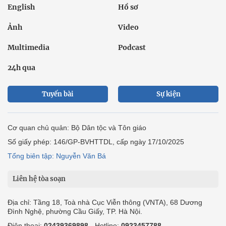
English
Hồ sơ
Ảnh
Video
Multimedia
Podcast
24h qua
Tuyến bài
Sự kiện
Cơ quan chủ quản: Bộ Dân tộc và Tôn giáo
Số giấy phép: 146/GP-BVHTTDL, cấp ngày 17/10/2025
Tổng biên tập: Nguyễn Văn Bá
Liên hệ tòa soạn
Địa chỉ: Tầng 18, Toà nhà Cục Viễn thông (VNTA), 68 Dương
Đình Nghệ, phường Cầu Giấy, TP. Hà Nội.
Điện thoại:
02439369898
- Hotline:
0923457788