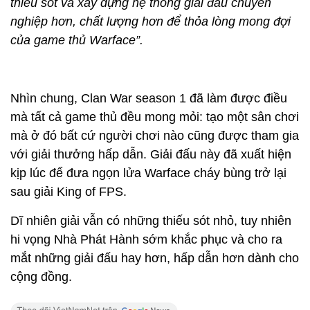
thiểu sót và xây dựng hệ thống giải đấu chuyên
nghiệp hơn, chất lượng hơn để thỏa lòng mong đợi
của game thủ Warface”.
Nhìn chung, Clan War season 1 đã làm được điều
mà tất cả game thủ đều mong mỏi: tạo một sân chơi
mà ở đó bất cứ người chơi nào cũng được tham gia
với giải thưởng hấp dẫn. Giải đấu này đã xuất hiện
kịp lúc để đưa ngọn lửa Warface cháy bùng trở lại
sau giải King of FPS.
Dĩ nhiên giải vẫn có những thiếu sót nhỏ, tuy nhiên
hi vọng Nhà Phát Hành sớm khắc phục và cho ra
mắt những giải đấu hay hơn, hấp dẫn hơn dành cho
cộng đồng.