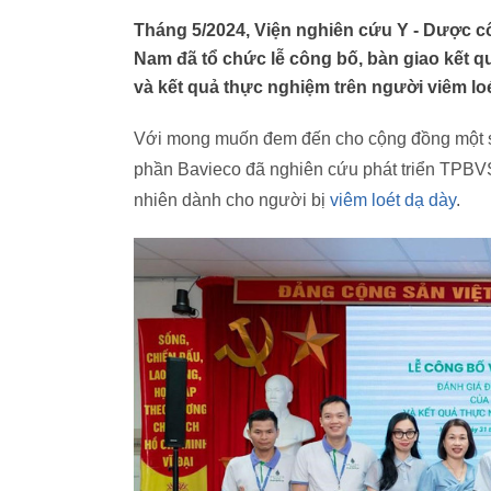
Tháng 5/2024, Viện nghiên cứu Y - Dược cổ
Nam đã tổ chức lễ công bố, bàn giao kết 
và kết quả thực nghiệm trên người viêm loé
Với mong muốn đem đến cho cộng đồng một sản
phần Bavieco đã nghiên cứu phát triển TPBVS
nhiên dành cho người bị
viêm loét dạ dày
.