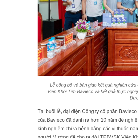
Lễ công bố và bàn giao kết quả nghiên cứu 
Viên Khôi Tím Bavieco và kết quả thực nghiệm
Dượ
Tại buổi lễ, đại diện Công ty cổ phần Bavieco 
của Bavieco đã dành ra hơn 10 năm để nghiên 
kinh nghiệm chữa bệnh bằng các vị thuốc nam
người Mường để cho ra đời TPBVSK Viên Khô