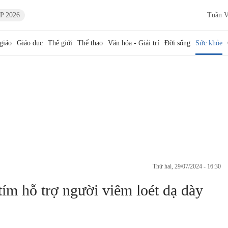
P 2026
Tuần V
giáo
Giáo dục
Thế giới
Thể thao
Văn hóa - Giải trí
Đời sống
Sức khỏe
thứ hai, 29/07/2024 - 16:30
tím hỗ trợ người viêm loét dạ dày