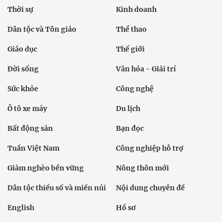
Thời sự
Kinh doanh
Dân tộc và Tôn giáo
Thể thao
Giáo dục
Thế giới
Đời sống
Văn hóa - Giải trí
Sức khỏe
Công nghệ
Ô tô xe máy
Du lịch
Bất động sản
Bạn đọc
Tuần Việt Nam
Công nghiệp hỗ trợ
Giảm nghèo bền vững
Nông thôn mới
Dân tộc thiểu số và miền núi
Nội dung chuyên đề
English
Hồ sơ