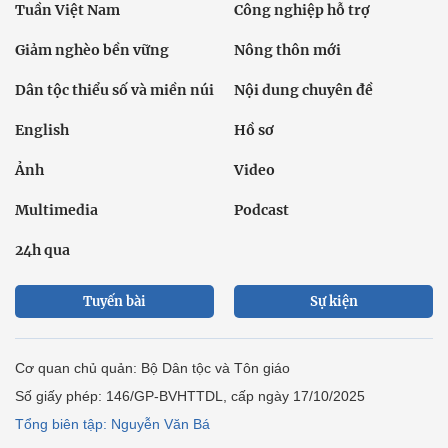
Tuần Việt Nam
Công nghiệp hỗ trợ
Giảm nghèo bền vững
Nông thôn mới
Dân tộc thiểu số và miền núi
Nội dung chuyên đề
English
Hồ sơ
Ảnh
Video
Multimedia
Podcast
24h qua
Tuyến bài
Sự kiện
Cơ quan chủ quản: Bộ Dân tộc và Tôn giáo
Số giấy phép: 146/GP-BVHTTDL, cấp ngày 17/10/2025
Tổng biên tập: Nguyễn Văn Bá