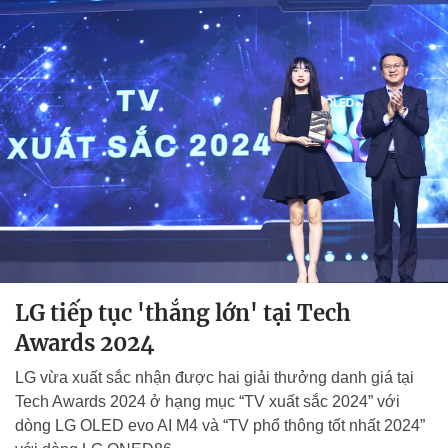
LG tiếp tục 'thắng lớn' tại Tech
Awards 2024
LG vừa xuất sắc nhận được hai giải thưởng danh giá tại
Tech Awards 2024 ở hạng mục “TV xuất sắc 2024” với
dòng LG OLED evo AI M4 và “TV phổ thông tốt nhất 2024”