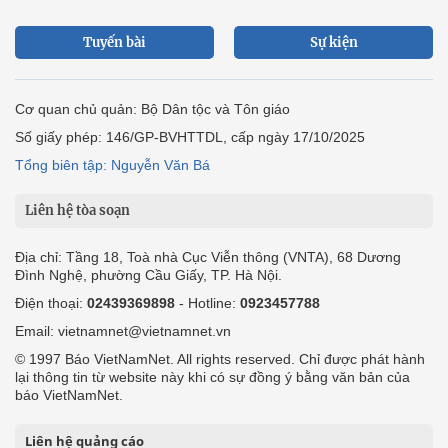
Tuyến bài
Sự kiện
Cơ quan chủ quản: Bộ Dân tộc và Tôn giáo
Số giấy phép: 146/GP-BVHTTDL, cấp ngày 17/10/2025
Tổng biên tập: Nguyễn Văn Bá
Liên hệ tòa soạn
Địa chỉ: Tầng 18, Toà nhà Cục Viễn thông (VNTA), 68 Dương
Đình Nghệ, phường Cầu Giấy, TP. Hà Nội.
Điện thoại:
02439369898
- Hotline:
0923457788
Email: vietnamnet@vietnamnet.vn
© 1997 Báo VietNamNet. All rights reserved. Chỉ được phát hành
lại thông tin từ website này khi có sự đồng ý bằng văn bản của
báo VietNamNet.
Liên hệ quảng cáo