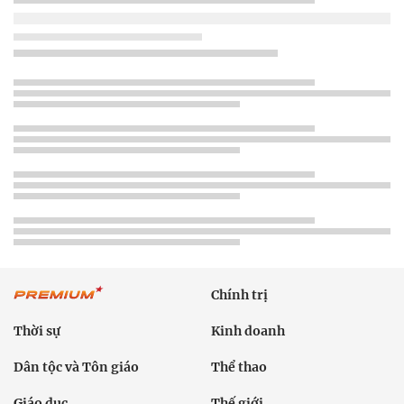
Chính trị
Thời sự
Kinh doanh
Dân tộc và Tôn giáo
Thể thao
Giáo dục
Thế giới