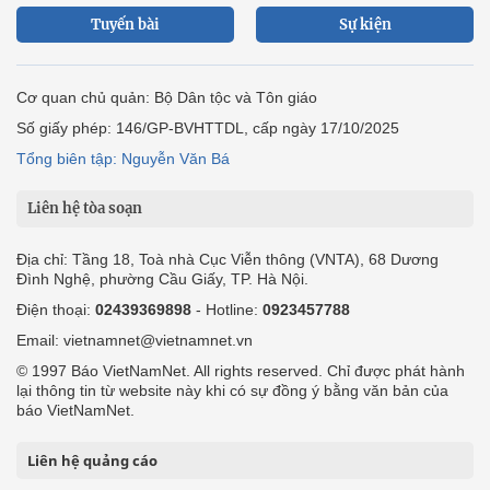
Tuyến bài
Sự kiện
Cơ quan chủ quản: Bộ Dân tộc và Tôn giáo
Số giấy phép: 146/GP-BVHTTDL, cấp ngày 17/10/2025
Tổng biên tập: Nguyễn Văn Bá
Liên hệ tòa soạn
Địa chỉ: Tầng 18, Toà nhà Cục Viễn thông (VNTA), 68 Dương
Đình Nghệ, phường Cầu Giấy, TP. Hà Nội.
Điện thoại:
02439369898
- Hotline:
0923457788
Email: vietnamnet@vietnamnet.vn
© 1997 Báo VietNamNet. All rights reserved. Chỉ được phát hành
lại thông tin từ website này khi có sự đồng ý bằng văn bản của
báo VietNamNet.
Liên hệ quảng cáo