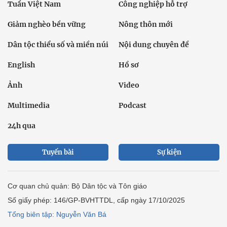
Tuần Việt Nam
Công nghiệp hỗ trợ
Giảm nghèo bền vững
Nông thôn mới
Dân tộc thiểu số và miền núi
Nội dung chuyên đề
English
Hồ sơ
Ảnh
Video
Multimedia
Podcast
24h qua
Tuyến bài
Sự kiện
Cơ quan chủ quản: Bộ Dân tộc và Tôn giáo
Số giấy phép: 146/GP-BVHTTDL, cấp ngày 17/10/2025
Tổng biên tập: Nguyễn Văn Bá