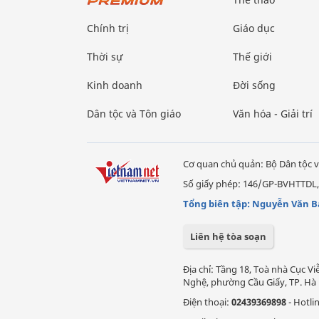
Chính trị
Giáo dục
Thời sự
Thế giới
Kinh doanh
Đời sống
Dân tộc và Tôn giáo
Văn hóa - Giải trí
Cơ quan chủ quản: Bộ Dân tộc v
Số giấy phép: 146/GP-BVHTTDL,
Tổng biên tập: Nguyễn Văn B
Liên hệ tòa soạn
Địa chỉ: Tầng 18, Toà nhà Cục 
Nghệ, phường Cầu Giấy, TP. Hà 
Điện thoại:
02439369898
- Hotli