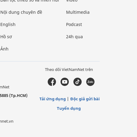
Nội dung chuyên đề
Multimedia
English
Podcast
Hồ sơ
24h qua
Ảnh
Theo dõi VietNamNet trên
amNet
5885 (Tp.HCM)
Tải ứng dụng
Độc giả gửi bài
Tuyển dụng
mnet.vn