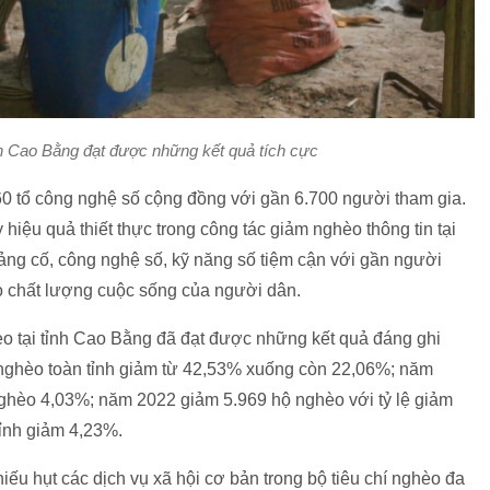
nh Cao Bằng đạt được những kết quả tích cực
60 tổ công nghệ số cộng đồng với gần 6.700 người tham gia.
iệu quả thiết thực trong công tác giảm nghèo thông tin tại
ảng cố, công nghệ số, kỹ năng số tiệm cận với gần người
 chất lượng cuộc sống của người dân.
èo tại tỉnh Cao Bằng đã đạt được những kết quả đáng ghi
ộ nghèo toàn tỉnh giảm từ 42,53% xuống còn 22,06%; năm
nghèo 4,03%; năm 2022 giảm 5.969 hộ nghèo với tỷ lệ giảm
tỉnh giảm 4,23%.
hiếu hụt các dịch vụ xã hội cơ bản trong bộ tiêu chí nghèo đa