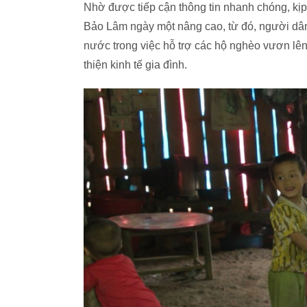
Nhờ được tiếp cận thông tin nhanh chóng, kịp
Bảo Lâm ngày một nâng cao, từ đó, người dân
nước trong việc hỗ trợ các hộ nghèo vươn lên p
thiện kinh tế gia đình.