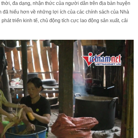
 thời, đa dạng, nhận thức của người dân trên địa bàn huyện
 đã hiểu hơn về những lợi ích của các chính sách của Nhà
hát triển kinh tế, chủ động tích cực lao động sản xuất, cải