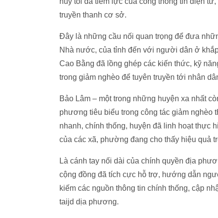
huy tối đa tiềm lực của cổng thông tin điện t
truyền thanh cơ sở.
Đây là những cầu nối quan trọng để đưa nhữn
Nhà nước, của tỉnh đến với người dân ở khắp 
Cao Bằng đã lồng ghép các kiến thức, kỹ năng
trong giảm nghèo để tuyên truyền tới nhân dâ
Bảo Lâm – một trong những huyện xa nhất còn
phương tiêu biểu trong công tác giảm nghèo th
nhanh, chính thống, huyện đã linh hoạt thực h
của các xã, phường đang cho thấy hiệu quả tr
Là cánh tay nối dài của chính quyền địa phư
cộng đồng đã tích cực hỗ trợ, hướng dẫn ngườ
kiếm các nguồn thông tin chính thống, cập nhậ
taijd dịa phương.