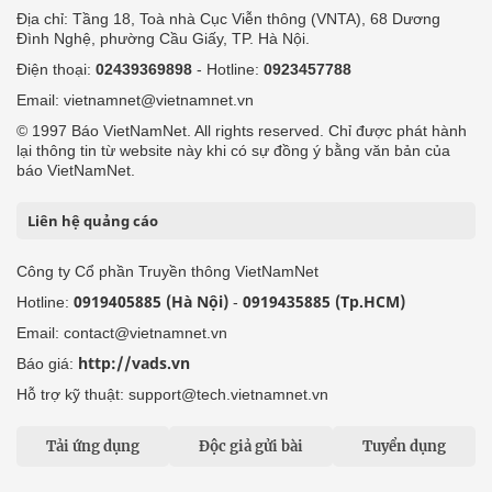
Địa chỉ: Tầng 18, Toà nhà Cục Viễn thông (VNTA), 68 Dương
Đình Nghệ, phường Cầu Giấy, TP. Hà Nội.
Điện thoại:
02439369898
- Hotline:
0923457788
Email: vietnamnet@vietnamnet.vn
© 1997 Báo VietNamNet. All rights reserved. Chỉ được phát hành
lại thông tin từ website này khi có sự đồng ý bằng văn bản của
báo VietNamNet.
Liên hệ quảng cáo
Công ty Cổ phần Truyền thông VietNamNet
0919405885 (Hà Nội)
0919435885 (Tp.HCM)
Hotline:
-
Email: contact@vietnamnet.vn
http://vads.vn
Báo giá:
Hỗ trợ kỹ thuật: support@tech.vietnamnet.vn
Tải ứng dụng
Độc giả gửi bài
Tuyển dụng