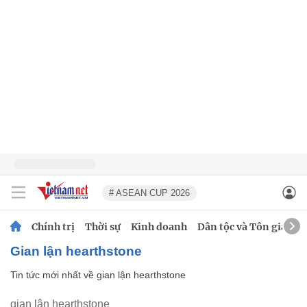
# ASEAN CUP 2026
Chính trị
Thời sự
Kinh doanh
Dân tộc và Tôn giáo
gian lận hearthstone
Tin tức mới nhất về
gian lận hearthstone
gian lận hearthstone