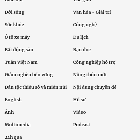
Đời sống
Văn hóa - Giải trí
Sức khỏe
Công nghệ
Ô tô xe máy
Du lịch
Bất động sản
Bạn đọc
Tuần Việt Nam
Công nghiệp hỗ trợ
Giảm nghèo bền vững
Nông thôn mới
Dân tộc thiểu số và miền núi
Nội dung chuyên đề
English
Hồ sơ
Ảnh
Video
Multimedia
Podcast
24h qua