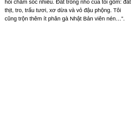
hỏi chăm sóc nhiều. Đất trồng nho của tôi gồm: đất
thịt, tro, trấu tươi, xơ dừa và vỏ đậu phộng. Tôi
cũng trộn thêm ít phân gà Nhật Bản viên nén…”.