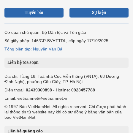
Tuyến bài
Sự kiện
Cơ quan chủ quản: Bộ Dân tộc và Tôn giáo
Số giấy phép: 146/GP-BVHTTDL, cấp ngày 17/10/2025
Tổng biên tập: Nguyễn Văn Bá
Liên hệ tòa soạn
Địa chỉ: Tầng 18, Toà nhà Cục Viễn thông (VNTA), 68 Dương
Đình Nghệ, phường Cầu Giấy, TP. Hà Nội.
Điện thoại:
02439369898
- Hotline:
0923457788
Email: vietnamnet@vietnamnet.vn
© 1997 Báo VietNamNet. All rights reserved. Chỉ được phát hành
lại thông tin từ website này khi có sự đồng ý bằng văn bản của
báo VietNamNet.
Liên hệ quảng cáo