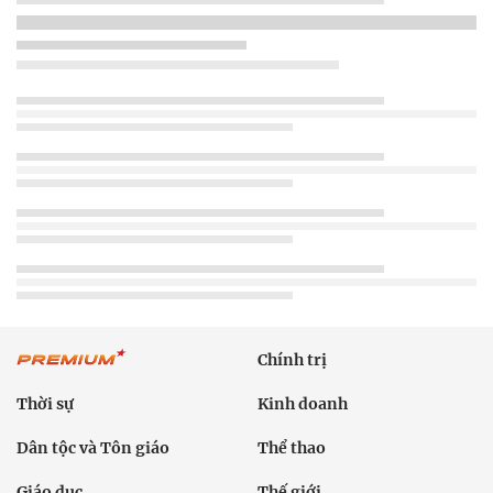
Chính trị
Thời sự
Kinh doanh
Dân tộc và Tôn giáo
Thể thao
Giáo dục
Thế giới