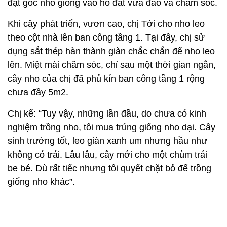
đặt gốc nho giống vào hố đất vừa đào và chăm sóc.
Khi cây phát triển, vươn cao, chị Tới cho nho leo
theo cột nhà lên ban công tầng 1. Tại đây, chị sử
dụng sắt thép hàn thành giàn chắc chắn để nho leo
lên. Miệt mài chăm sóc, chỉ sau một thời gian ngắn,
cây nho của chị đã phủ kín ban công tầng 1 rộng
chưa đầy 5m2.
Chị kể: “Tuy vậy, những lần đầu, do chưa có kinh
nghiệm trồng nho, tôi mua trúng giống nho dại. Cây
sinh trưởng tốt, leo giàn xanh um nhưng hầu như
không có trái. Lâu lâu, cây mới cho một chùm trái
be bé. Dù rất tiếc nhưng tôi quyết chặt bỏ để trồng
giống nho khác”.