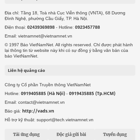
Địa chỉ: Tầng 18, Toà nhà Cục Viễn thông (VNTA), 68 Dương
Đình Nghệ, phường Cầu Giấy, TP. Hà Nội.
Điện thoại:
02439369898
- Hotline:
0923457788
Email: vietnamnet@vietnamnet.vn
© 1997 Báo VietNamNet. All rights reserved. Chỉ được phát hành
lại thông tin từ website này khi có sự đồng ý bằng văn bản của
báo VietNamNet.
Liên hệ quảng cáo
Công ty Cổ phần Truyền thông VietNamNet
0919405885 (Hà Nội)
0919435885 (Tp.HCM)
Hotline:
-
Email: contact@vietnamnet.vn
http://vads.vn
Báo giá:
Hỗ trợ kỹ thuật: support@tech.vietnamnet.vn
Tải ứng dụng
Độc giả gửi bài
Tuyển dụng