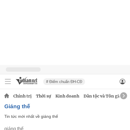
# Điểm chuẩn ĐH-CĐ
Chính trị
Thời sự
Kinh doanh
Dân tộc và Tôn giáo
giáng thế
Tin tức mới nhất về
giáng thế
giáng thế