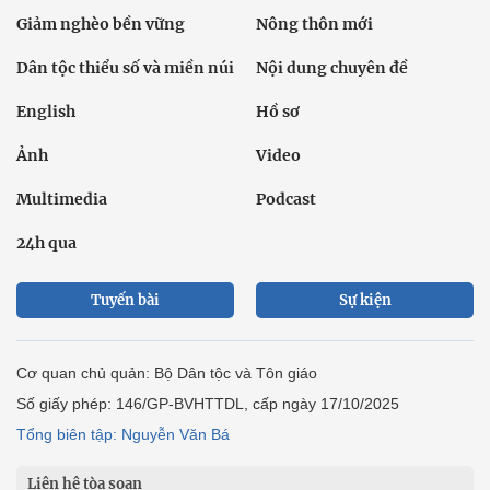
Giảm nghèo bền vững
Nông thôn mới
Dân tộc thiểu số và miền núi
Nội dung chuyên đề
English
Hồ sơ
Ảnh
Video
Multimedia
Podcast
24h qua
Tuyến bài
Sự kiện
Cơ quan chủ quản: Bộ Dân tộc và Tôn giáo
Số giấy phép: 146/GP-BVHTTDL, cấp ngày 17/10/2025
Tổng biên tập: Nguyễn Văn Bá
Liên hệ tòa soạn