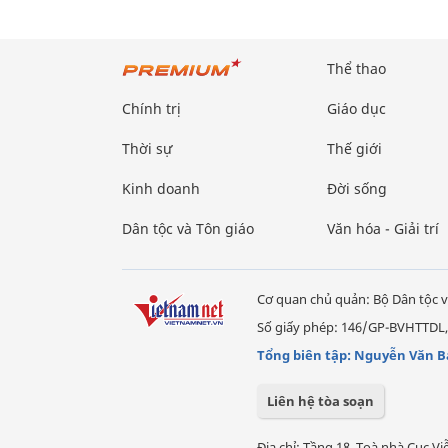
Thể thao
Chính trị
Giáo dục
Thời sự
Thế giới
Kinh doanh
Đời sống
Dân tộc và Tôn giáo
Văn hóa - Giải trí
Cơ quan chủ quản: Bộ Dân tộc v
Số giấy phép: 146/GP-BVHTTDL,
Tổng biên tập: Nguyễn Văn B
Liên hệ tòa soạn
Địa chỉ: Tầng 18, Toà nhà Cục 