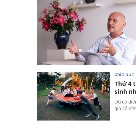
GIÁO DỤC
Thứ 4 t
sinh n
Dù có diệ
gia có nền