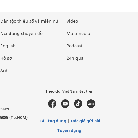
Dân tộc thiểu số và miền núi
Video
Nội dung chuyên đề
Multimedia
English
Podcast
Hồ sơ
24h qua
Ảnh
Theo dõi VietNamNet trên
amNet
5885 (Tp.HCM)
Tải ứng dụng
Độc giả gửi bài
Tuyển dụng