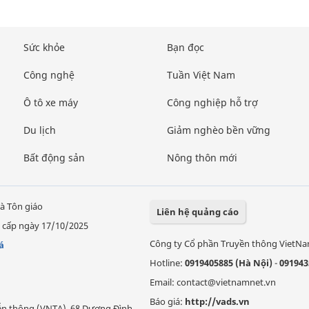
Sức khỏe
Bạn đọc
Công nghệ
Tuần Việt Nam
Ô tô xe máy
Công nghiệp hỗ trợ
Du lịch
Giảm nghèo bền vững
Bất động sản
Nông thôn mới
à Tôn giáo
Liên hệ quảng cáo
 cấp ngày 17/10/2025
Công ty Cổ phần Truyền thông VietN
á
Hotline:
0919405885 (Hà Nội)
-
091943
Email: contact@vietnamnet.vn
Báo giá:
http://vads.vn
Viễn thông (VNTA), 68 Dương Đình