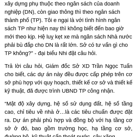
xây dựng phụ thuộc theo ngân sách của doanh
nghiệp (DN), còn giao thông thì theo ngân sách
thành phố (TP). Tôi e ngại là với tình hình ngân
sách TP như hiện nay thì không biết đến bao giờ
mới theo kịp. Hệ luỵ kẹt xe mà ngân sách Nhà nước
phải bù đắp cho DN là rất lớn. Sở có tư vấn gì cho
TP không?” - đại biểu Nhi đặt câu hỏi.
Trả lời câu hỏi, Giám đốc Sở XD Trần Ngọc Tuấn
cho biết, các dự án này đều được cấp phép trên cơ
sở phù hợp với quy hoạch, thiết kế cơ sở và thiết kế
kỹ thuật, đã được trình UBND TP công nhận.
“Mật độ xây dựng, hệ số sử dụng đất, hệ số tầng
cao, chỉ tiêu về nhà ở…là các tiêu chuẩn được đặt
ra. Dự án phải phù hợp và đồng bộ với hạ tầng cơ
sở ở đó, bao gồm trường học, hạ tầng cơ sở,
đường bộ, kỹ thuật cấp thoát nước, cây xăng.