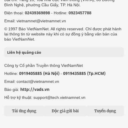
Đình Nghệ, phường Cầu Giấy, TP. Hà Nội.
Điện thoại:
02439369898
- Hotline:
0923457788
Email: vietnamnet@vietnamnet.vn
© 1997 Báo VietNamNet. All rights reserved. Chỉ được phát hành
lại thông tin từ website này khi có sự đồng ý bằng văn bản của
báo VietNamNet.
Liên hệ quảng cáo
Công ty Cổ phần Truyền thông VietNamNet
0919405885 (Hà Nội)
0919435885 (Tp.HCM)
Hotline:
-
Email: contact@vietnamnet.vn
http://vads.vn
Báo giá:
Hỗ trợ kỹ thuật: support@tech.vietnamnet.vn
Tải ứng dụng
Độc giả gửi bài
Tuyển dụng