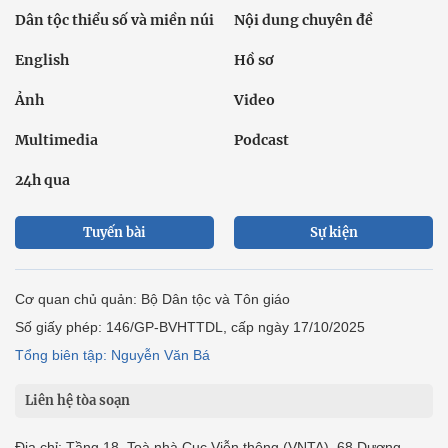
Dân tộc thiểu số và miền núi
Nội dung chuyên đề
English
Hồ sơ
Ảnh
Video
Multimedia
Podcast
24h qua
Tuyến bài
Sự kiện
Cơ quan chủ quản: Bộ Dân tộc và Tôn giáo
Số giấy phép: 146/GP-BVHTTDL, cấp ngày 17/10/2025
Tổng biên tập: Nguyễn Văn Bá
Liên hệ tòa soạn
Địa chỉ: Tầng 18, Toà nhà Cục Viễn thông (VNTA), 68 Dương