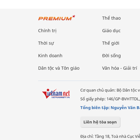
Thể thao
Chính trị
Giáo dục
Thời sự
Thế giới
Kinh doanh
Đời sống
Dân tộc và Tôn giáo
Văn hóa - Giải trí
Cơ quan chủ quản: Bộ Dân tộc v
Số giấy phép: 146/GP-BVHTTDL,
Tổng biên tập: Nguyễn Văn B
Liên hệ tòa soạn
Địa chỉ: Tầng 18, Toà nhà Cục 