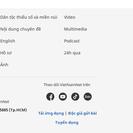
Dân tộc thiểu số và miền núi
Video
Nội dung chuyên đề
Multimedia
English
Podcast
Hồ sơ
24h qua
Ảnh
Theo dõi VietNamNet trên
amNet
5885 (Tp.HCM)
Tải ứng dụng
Độc giả gửi bài
Tuyển dụng