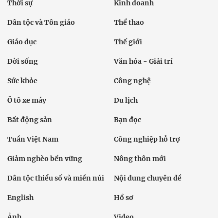
Thời sự
Kinh doanh
Dân tộc và Tôn giáo
Thể thao
Giáo dục
Thế giới
Đời sống
Văn hóa - Giải trí
Sức khỏe
Công nghệ
Ô tô xe máy
Du lịch
Bất động sản
Bạn đọc
Tuần Việt Nam
Công nghiệp hỗ trợ
Giảm nghèo bền vững
Nông thôn mới
Dân tộc thiểu số và miền núi
Nội dung chuyên đề
English
Hồ sơ
Ảnh
Video