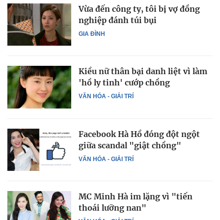
Vừa đến công ty, tôi bị vợ đồng
nghiệp đánh túi bụi
GIA ĐÌNH
Kiều nữ thân bại danh liệt vì làm
'hồ ly tinh' cướp chồng
VĂN HÓA - GIẢI TRÍ
Facebook Hà Hồ đóng đột ngột
giữa scandal "giật chồng"
VĂN HÓA - GIẢI TRÍ
MC Minh Hà im lặng vì "tiến
thoái lưỡng nan"