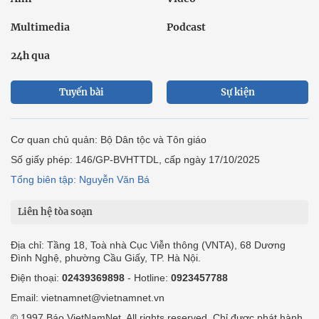
Multimedia
Podcast
24h qua
Tuyến bài
Sự kiện
Cơ quan chủ quản: Bộ Dân tộc và Tôn giáo
Số giấy phép: 146/GP-BVHTTDL, cấp ngày 17/10/2025
Tổng biên tập: Nguyễn Văn Bá
Liên hệ tòa soạn
Địa chỉ: Tầng 18, Toà nhà Cục Viễn thông (VNTA), 68 Dương
Đình Nghệ, phường Cầu Giấy, TP. Hà Nội.
Điện thoại:
02439369898
- Hotline:
0923457788
Email: vietnamnet@vietnamnet.vn
© 1997 Báo VietNamNet. All rights reserved. Chỉ được phát hành