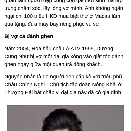
quan tâm người đẹp cùng con gái mới sinh mà tập
trung chăm sóc, lấy lòng vợ mình. Anh không ngần
ngại chi 100 triệu HKD mua biệt thự ở Macau làm
quà tặng, đưa máy bay riêng phục vụ vợ.
Bị vợ cả đánh ghen
Năm 2004, Hoa hậu châu Á ATV 1995, Dương
Cung Như bị vợ một đại gia xông vào giật tóc đánh
ghen ngay giữa một quán trà đông khách.
Nguyên nhân là do người đẹp cặp kè với triệu phú
Châu Chính Nghị - Chủ tịch tập đoàn Nông Khải ở
Thượng Hải bất chấp vị đại gia này đã có gia đình.