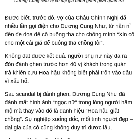
Dương Cung Như bị vợ đại gia đánh ghen giữa quán trà.
Được biết, trước đó, vợ của Châu Chính Nghị đã
nhiều lần gọi điện cho Dương Cung Như, từ năn nỉ
đến đe dọa để cô buông tha cho chồng mình “Xin cô
cho một cái giá để buông tha chồng tôi”.
Không đạt được kết quả, người phụ nữ này đã ra
đòn đánh ghen trước hơn 40 vị khách trong quán
trà khiến cựu Hoa hậu không biết phải trốn vào đâu
vì xấu hổ.
Sau scandal bị đánh ghen, Dương Cung Như đã
đánh mất hình ảnh “ngọc nữ” trong lòng người hâm
mộ mà thay vào đó là danh hiệu “Hoa hậu giật
chồng”. Sự nghiệp xuống dốc, mối tình người đẹp –
đại gia của cô cũng không duy trì được lâu.