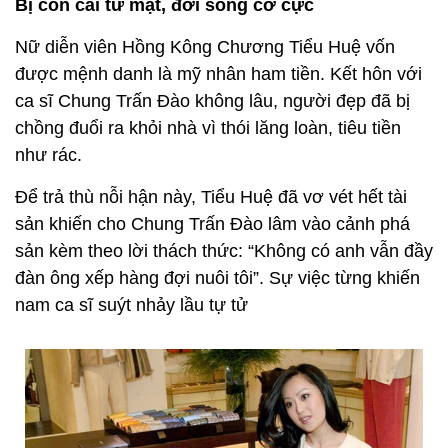
Bị con cái từ mặt, đời sống cơ cực
Nữ diễn viên Hồng Kông Chương Tiểu Huệ vốn
được mệnh danh là mỹ nhân ham tiền. Kết hôn với
ca sĩ Chung Trấn Đào không lâu, người đẹp đã bị
chồng đuổi ra khỏi nhà vì thói lăng loàn, tiêu tiền
như rác.
Để trả thù nỗi hận này, Tiểu Huệ đã vơ vét hết tài
sản khiến cho Chung Trấn Đào lâm vào cảnh phá
sản kèm theo lời thách thức: “Không có anh vẫn đầy
đàn ông xếp hàng đợi nuôi tôi”. Sự việc từng khiến
nam ca sĩ suýt nhảy lầu tự tử