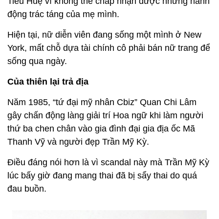
Tiểu Huệ vì không thể chấp nhận được những hành
động trác táng của mẹ mình.
Hiện tại, nữ diễn viên đang sống một mình ở New
York, mất chỗ dựa tài chính cô phải bán nữ trang để
sống qua ngày.
Của thiên lại trả địa
Năm 1985, “tứ đại mỹ nhân Cbiz” Quan Chi Lâm
gây chấn động làng giải trí Hoa ngữ khi làm người
thứ ba chen chân vào gia đình đại gia địa ốc Mã
Thanh Vỹ và người đẹp Trần Mỹ Kỳ.
Điều đáng nói hơn là vì scandal này mà Trần Mỹ Kỳ
lúc bấy giờ đang mang thai đã bị sẩy thai do quá
đau buồn.