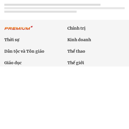
Chính trị
Thời sự
Kinh doanh
Dân tộc và Tôn giáo
Thể thao
Giáo dục
Thế giới
Đời sống
Văn hóa - Giải trí
Sức khỏe
Công nghệ
Ô tô xe máy
Du lịch
Bất động sản
Bạn đọc
Tuần Việt Nam
Công nghiệp hỗ trợ