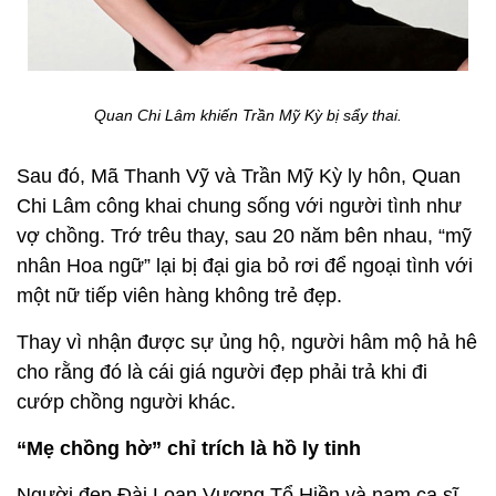
Quan Chi Lâm khiến Trần Mỹ Kỳ bị sẩy thai.
Sau đó, Mã Thanh Vỹ và Trần Mỹ Kỳ ly hôn, Quan
Chi Lâm công khai chung sống với người tình như
vợ chồng. Trớ trêu thay, sau 20 năm bên nhau, “mỹ
nhân Hoa ngữ” lại bị đại gia bỏ rơi để ngoại tình với
một nữ tiếp viên hàng không trẻ đẹp.
Thay vì nhận được sự ủng hộ, người hâm mộ hả hê
cho rằng đó là cái giá người đẹp phải trả khi đi
cướp chồng người khác.
“Mẹ chồng hờ” chỉ trích là hồ ly tinh
Người đẹp Đài Loan Vương Tổ Hiền và nam ca sĩ