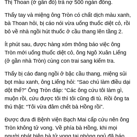
Thị Thoan (ở gần đó) trả nợ 500 ngàn đồng.
Thấy tay và miệng ông Tròn có chất dịch màu xanh,
bà Thoan hỏi, bị cáo nói vừa uống thuốc diệt cỏ, rồi
bỏ về nhà ngồi hút thuốc ở cầu thang lên tầng 2.
Ít phút sau, được hàng xóm thông báo việc ông
Tròn mới uống thuốc diệt cỏ, ông Ngô Xuân Liểng
(ở gần nhà Tròn) cùng con trai sang kiểm tra.
Thấy bị cáo đang ngồi ở bậc cầu thang, miệng sủi
bọt màu xanh, ông Liểng hỏi: “Sao chú làm điều dại
dột thế?” Ông Tròn đáp: “Các ông cứu tôi làm gì,
muộn rồi, cứu được tôi thì tôi cũng đi tù. Rồi ông ta
thú thật: “Tôi vừa đâm chết bà Hồng rồi”.
Được đưa đi Bệnh viện Bạch Mai cấp cứu nên ông
Tròn không tử vong. Về phía bà Hồng, khi mọi
người phát hiện bà tử vong tại phòng ngủ đã báo