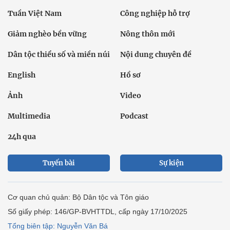
Tuần Việt Nam
Công nghiệp hỗ trợ
Giảm nghèo bền vững
Nông thôn mới
Dân tộc thiểu số và miền núi
Nội dung chuyên đề
English
Hồ sơ
Ảnh
Video
Multimedia
Podcast
24h qua
Tuyến bài
Sự kiện
Cơ quan chủ quản: Bộ Dân tộc và Tôn giáo
Số giấy phép: 146/GP-BVHTTDL, cấp ngày 17/10/2025
Tổng biên tập: Nguyễn Văn Bá