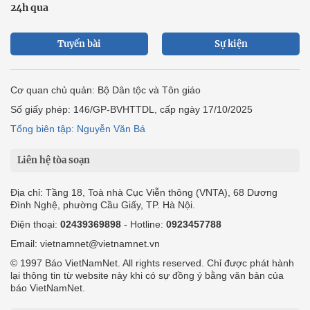
24h qua
Tuyến bài
Sự kiện
Cơ quan chủ quản: Bộ Dân tộc và Tôn giáo
Số giấy phép: 146/GP-BVHTTDL, cấp ngày 17/10/2025
Tổng biên tập: Nguyễn Văn Bá
Liên hệ tòa soạn
Địa chỉ: Tầng 18, Toà nhà Cục Viễn thông (VNTA), 68 Dương
Đình Nghệ, phường Cầu Giấy, TP. Hà Nội.
Điện thoại:
02439369898
- Hotline:
0923457788
Email: vietnamnet@vietnamnet.vn
© 1997 Báo VietNamNet. All rights reserved. Chỉ được phát hành
lại thông tin từ website này khi có sự đồng ý bằng văn bản của
báo VietNamNet.