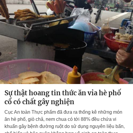
Sự thật hoang tin thức ăn vỉa hè phố
cổ có chất gây nghiện
Cục An toàn Thực phẩm đã đưa ra thống kê những món
ăn hè phố, giò chả, nem chua có tới 88% đều chứa vi
khuẩn gây bệnh đường ruột do sử dụng nguyên liệu bẩn,