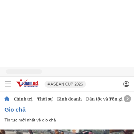
# ASEAN CUP 2026
Chính trị
Thời sự
Kinh doanh
Dân tộc và Tôn giáo
gio chả
Tin tức mới nhất về
gio chả