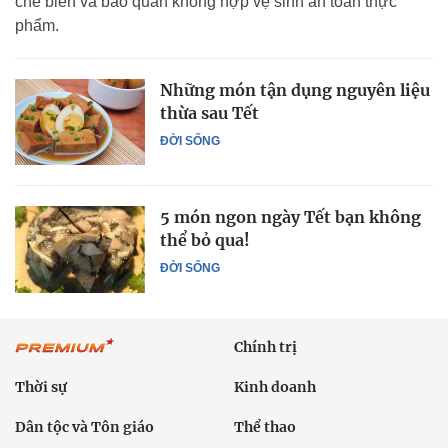
chế biến và bảo quản không hợp vệ sinh an toàn thực
phẩm.
Những món tận dụng nguyên liệu
thừa sau Tết
ĐỜI SỐNG
5 món ngon ngày Tết bạn không
thể bỏ qua!
ĐỜI SỐNG
Chính trị
Thời sự
Kinh doanh
Dân tộc và Tôn giáo
Thể thao