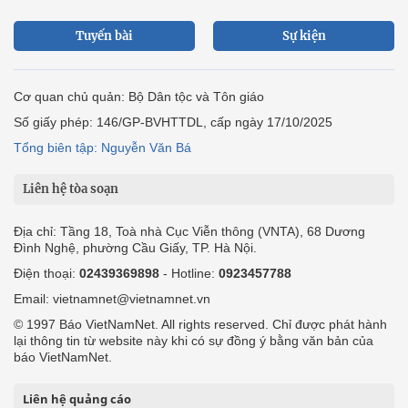
Tuyến bài
Sự kiện
Cơ quan chủ quản: Bộ Dân tộc và Tôn giáo
Số giấy phép: 146/GP-BVHTTDL, cấp ngày 17/10/2025
Tổng biên tập: Nguyễn Văn Bá
Liên hệ tòa soạn
Địa chỉ: Tầng 18, Toà nhà Cục Viễn thông (VNTA), 68 Dương
Đình Nghệ, phường Cầu Giấy, TP. Hà Nội.
Điện thoại:
02439369898
- Hotline:
0923457788
Email: vietnamnet@vietnamnet.vn
© 1997 Báo VietNamNet. All rights reserved. Chỉ được phát hành
lại thông tin từ website này khi có sự đồng ý bằng văn bản của
báo VietNamNet.
Liên hệ quảng cáo