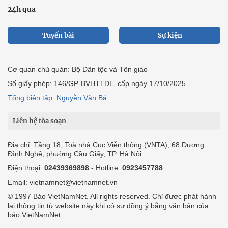
24h qua
Tuyến bài
Sự kiện
Cơ quan chủ quản: Bộ Dân tộc và Tôn giáo
Số giấy phép: 146/GP-BVHTTDL, cấp ngày 17/10/2025
Tổng biên tập: Nguyễn Văn Bá
Liên hệ tòa soạn
Địa chỉ: Tầng 18, Toà nhà Cục Viễn thông (VNTA), 68 Dương
Đình Nghệ, phường Cầu Giấy, TP. Hà Nội.
Điện thoại:
02439369898
- Hotline:
0923457788
Email: vietnamnet@vietnamnet.vn
© 1997 Báo VietNamNet. All rights reserved. Chỉ được phát hành
lại thông tin từ website này khi có sự đồng ý bằng văn bản của
báo VietNamNet.