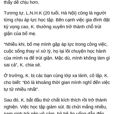
thấy dễ chịu hơn.
Tương tự, L.N.H.K (20 tuổi, Hà Nội) cũng là người
từng chịu áp lực học tập. Bên cạnh việc gia đình đặt
kỳ vọng cao, K. thường xuyên trở thành chỗ trút
giận của bố mẹ.
“Nhiều khi, bố mẹ mình gặp áp lực trong công việc,
cuộc sống thay vì xử lý, họ lại lôi chuyện học hành
của mình ra để trút giận. Mặc dù, mình không làm gì
sai cả”, K. chia sẻ.
Ở trường, K. bị các bạn cùng lớp xa lánh, cô lập. K.
cho biết: “Đó là khoảng thời gian mình nghĩ đến việc
tự tử nhiều nhất”.
Sau đó, K. bắt đầu thử chất kích thích rồi trở thành
nghiện. Việc học tập giảm sút. Bị chửi mắng nhiều,
nam sinh trở nên vô cảm, bỏ bê ăn uống dẫn đến