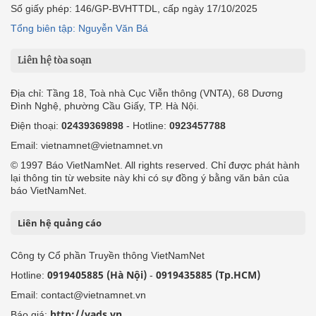
Số giấy phép: 146/GP-BVHTTDL, cấp ngày 17/10/2025
Tổng biên tập: Nguyễn Văn Bá
Liên hệ tòa soạn
Địa chỉ: Tầng 18, Toà nhà Cục Viễn thông (VNTA), 68 Dương
Đình Nghệ, phường Cầu Giấy, TP. Hà Nội.
Điện thoại:
02439369898
- Hotline:
0923457788
Email: vietnamnet@vietnamnet.vn
© 1997 Báo VietNamNet. All rights reserved. Chỉ được phát hành
lại thông tin từ website này khi có sự đồng ý bằng văn bản của
báo VietNamNet.
Liên hệ quảng cáo
Công ty Cổ phần Truyền thông VietNamNet
0919405885 (Hà Nội)
0919435885 (Tp.HCM)
Hotline:
-
Email: contact@vietnamnet.vn
http://vads.vn
Báo giá: