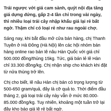
Trái ngược với giá cam sành, quýt nội địa tăng
giá dựng đứng, gấp 2-4 lần chỉ trong vài ngày,
thì nhiều loại trái cây nhập khẩu giá lại rẻ bất
ngờ. Thậm chí có loại rẻ như rau ngoài chợ.
Sáng nay, khi bắt đầu mở cửa bán hàng, chị Thanh
Tuyên ở Hà Đông (Hà Nội) lên các hội nhóm bán
hàng online rao bán lê nâu Hàn Quốc với giá chỉ
500.000 đồng/thùng 15kg. Tức, giá bán lẻ lê Hàn
chỉ 33.300 đồng/kg. Chị nhận ship cho khách khi đặt
từ nửa thùng trở lên.
Chị cho biết, lê nâu Hàn chị bán có trọng lượng từ
500-650 gram/quả, đây là cỡ quả to. Thời điểm đầu
tháng 2, giá loại trái cây này vẫn ở mức 80.000-
85.000 đồng/kg. Tuy nhiên, khoảng một tuần trở lại
đây kho báo giá lê rẻ bất ngờ.