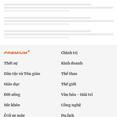
Chính trị
Thời sự
Kinh doanh
Dân tộc và Tôn giáo
Thể thao
Giáo dục
Thế giới
Đời sống
Văn hóa - Giải trí
Sức khỏe
Công nghệ
Ô tô xe máy
Du lịch