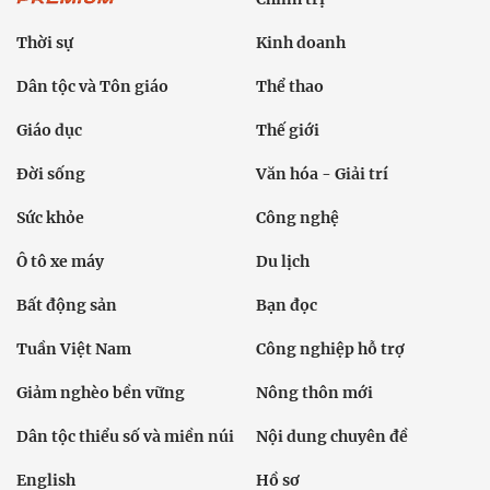
Thời sự
Kinh doanh
Dân tộc và Tôn giáo
Thể thao
Giáo dục
Thế giới
Đời sống
Văn hóa - Giải trí
Sức khỏe
Công nghệ
Ô tô xe máy
Du lịch
Bất động sản
Bạn đọc
Tuần Việt Nam
Công nghiệp hỗ trợ
Giảm nghèo bền vững
Nông thôn mới
Dân tộc thiểu số và miền núi
Nội dung chuyên đề
English
Hồ sơ