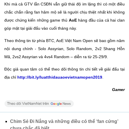
Khi mà cả GTV lẫn CSĐN vẫn giữ thái độ im lặng thì có một điều
chắc chắn rằng fan hâm mộ sẽ là người chịu thiệt nhất khi không
được chứng kiến những game thủ
AoE
hàng đầu của cả hai clan
góp mặt tại giải đấu vào cuối tháng này.
Theo thông tin từ phía BTC, AoE Việt Nam Open sẽ bao gồm năm
nội dung chính - Solo Assyrian, Solo Random, 2v2 Shang Hỗn
Mã, 2vs2 Assyrian và 4vs4 Random – diễn ra từ 25-29/9.
Độc giả quan tâm có thể theo dõi thông tin chi tiết về giải đấu tại
địa chỉ
http://bit.ly/luatthidauaoevietnamopen2019
.
Gamer
Chim Sẻ Đi Nắng và những điều có thể ‘fan cứng’
chưa chắc đã biết