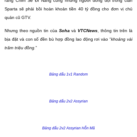
rằng Chim Sẻ Đi Nắng cùng những người đồng đội trong clan
Sparta sẽ phải bồi hoàn khoản tiền 40 tỷ đồng cho đơn vị chủ
quản cũ GTV.
Nhưng theo nguồn tin của
Soha
và
VTCNews
, thông tin trên là
bịa đặt và con số đền bù hợp đồng lao động rơi vào “
khoảng vài
trăm triệu đồng.
”
Bảng đấu 1v1 Random
Bảng đấu 2v2 Assyrian
Bảng đấu 2v2 Assyrian Hỗn Mã