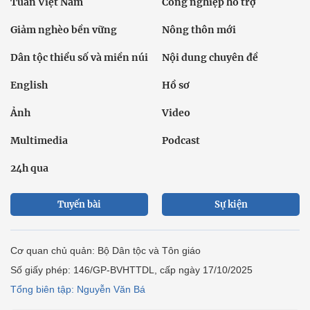
Tuần Việt Nam
Công nghiệp hỗ trợ
Giảm nghèo bền vững
Nông thôn mới
Dân tộc thiểu số và miền núi
Nội dung chuyên đề
English
Hồ sơ
Ảnh
Video
Multimedia
Podcast
24h qua
Tuyến bài
Sự kiện
Cơ quan chủ quản: Bộ Dân tộc và Tôn giáo
Số giấy phép: 146/GP-BVHTTDL, cấp ngày 17/10/2025
Tổng biên tập: Nguyễn Văn Bá