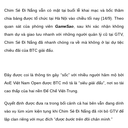
Chim Sẻ Đi Nắng vẫn có mặt tại buổi lễ khai mạc và bốc thăm
chia bảng được tổ chức tại Hà Nội vào chiều tối nay (14/9). Theo
quan sát của phóng viên
GameSao
, sau khi xác nhận không
tham dự và giao lưu nhanh với những người quản lý cũ tại GTV,
Chim Sẻ Đi Nắng đã nhanh chóng ra về mà không ở lại dự tiệc
chiêu đãi của BTC giải đấu.
Đây được coi là thông tin gây “sốc” với nhiều người hâm mộ bởi
AoE Việt Nam Open được BTC mô tả là “
siêu giải đấu
”, nơi so tài
cao thấp của hai nền Đế Chế Việt-Trung.
Quyết định được đưa ra trong bối cảnh cả hai bên vẫn đang dính
vào vụ lùm xùm kiện tụng khi Chim Sẻ Đi Nắng đã rời bỏ GTV để
lập clan riêng với mục đích “
được bước trên đôi chân mình.
”