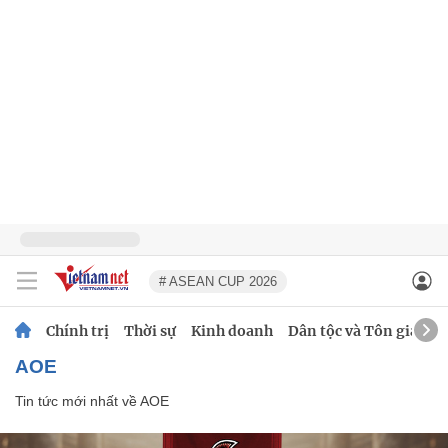
# ASEAN CUP 2026
Chính trị
Thời sự
Kinh doanh
Dân tộc và Tôn giáo
AOE
Tin tức mới nhất về
AOE