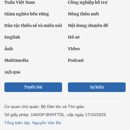
Tuần Việt Nam
Công nghiệp hỗ trợ
Giảm nghèo bền vững
Nông thôn mới
Dân tộc thiểu số và miền núi
Nội dung chuyên đề
English
Hồ sơ
Ảnh
Video
Multimedia
Podcast
24h qua
Tuyến bài
Sự kiện
Cơ quan chủ quản: Bộ Dân tộc và Tôn giáo
Số giấy phép: 146/GP-BVHTTDL, cấp ngày 17/10/2025
Tổng biên tập: Nguyễn Văn Bá