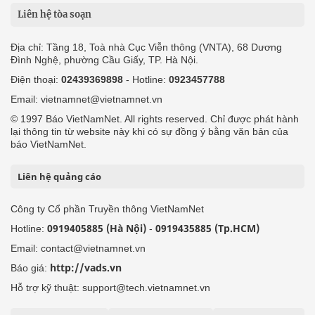
Liên hệ tòa soạn
Địa chỉ: Tầng 18, Toà nhà Cục Viễn thông (VNTA), 68 Dương
Đình Nghệ, phường Cầu Giấy, TP. Hà Nội.
Điện thoại:
02439369898
- Hotline:
0923457788
Email: vietnamnet@vietnamnet.vn
© 1997 Báo VietNamNet. All rights reserved. Chỉ được phát hành
lại thông tin từ website này khi có sự đồng ý bằng văn bản của
báo VietNamNet.
Liên hệ quảng cáo
Công ty Cổ phần Truyền thông VietNamNet
0919405885 (Hà Nội)
0919435885 (Tp.HCM)
Hotline:
-
Email: contact@vietnamnet.vn
http://vads.vn
Báo giá:
Hỗ trợ kỹ thuật: support@tech.vietnamnet.vn