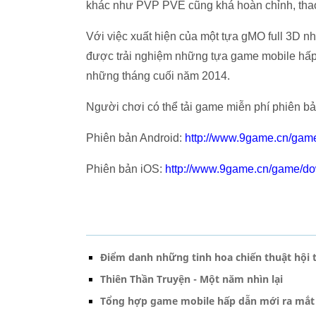
khác như PVP PVE cũng khá hoàn chỉnh, tha
Với việc xuất hiện của một tựa gMO full 3D 
được trải nghiệm những tựa game mobile hấp
những tháng cuối năm 2014.
Người chơi có thể tải game miễn phí phiên bản
Phiên bản Android:
http://www.9game.cn/ga
Phiên bản iOS:
http://www.9game.cn/game/d
Điểm danh những tinh hoa chiến thuật hội 
Thiên Thần Truyện - Một năm nhìn lại
Tổng hợp game mobile hấp dẫn mới ra mắt