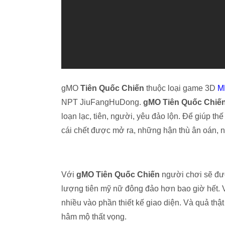
gMO
Tiên Quốc Chiến
thuộc loại game 3D
M
NPT JiuFangHuDong.
gMO Tiên Quốc Chiế
loạn lạc, tiên, người, yêu đảo lộn. Để giúp th
cái chết được mở ra, những hận thù ân oán,
Với
gMO Tiên Quốc Chiến
người chơi sẽ đượ
lượng tiên mỹ nữ đông đảo hơn bao giờ hết. Vớ
nhiều vào phần thiết kế giao diện. Và quả th
hâm mộ thất vọng.