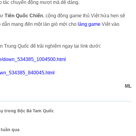
o tác chuyển động mượt mà dễ dàng.
như
Tiên Quốc Chiến
, cộng đồng game thủ Việt hứa hẹn sẽ
 dẫn mang đến một làn gió mới cho
làng game
Việt vào
 Trung Quốc để trải nghiệm ngay tại link dưới:
me/down_534385_1004500.html
own_534385_840045.html
ML
tụ trong Độc Bá Tam Quốc
 tuần qua