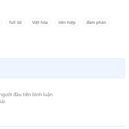
full 3d
Việt hóa
tiên hiệp
đàm phán