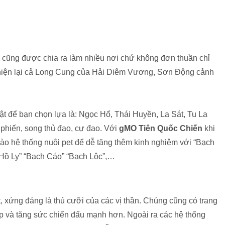
i cũng được chia ra làm nhiều nơi chứ không đơn thuần chỉ
hiện lại cả Long Cung của Hải Diêm Vương, Sơn Động cảnh
ật để bạn chọn lựa là: Ngọc Hổ, Thái Huyền, La Sát, Tu La
ũ phiến, song thủ đao, cự đao. Với
gMO Tiên Quốc Chiến
khi
 vào hệ thống nuôi pet để dễ tăng thêm kinh nghiệm với “Bạch
Hồ Ly” “Bạch Cáo” “Bạch Lộc”,…
t, xứng đáng là thú cưỡi của các vị thần. Chúng cũng có trang
ấp và tăng sức chiến đấu mạnh hơn. Ngoài ra các hệ thống