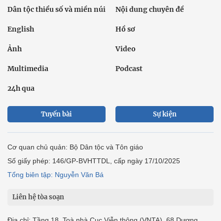
Dân tộc thiểu số và miền núi
Nội dung chuyên đề
English
Hồ sơ
Ảnh
Video
Multimedia
Podcast
24h qua
Tuyến bài
Sự kiện
Cơ quan chủ quản: Bộ Dân tộc và Tôn giáo
Số giấy phép: 146/GP-BVHTTDL, cấp ngày 17/10/2025
Tổng biên tập: Nguyễn Văn Bá
Liên hệ tòa soạn
Địa chỉ: Tầng 18, Toà nhà Cục Viễn thông (VNTA), 68 Dương