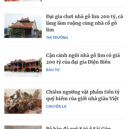
Đại gia chơi nhà gỗ lim 200 tỷ, cả
làng làm ruộng cũng nhà cổ gỗ
lim
THỊ TRƯỜNG
Cận cảnh ngôi nhà gỗ lim có giá
200 tỷ của đại gia Điện Biên
ĐẦU TƯ
Chiêm ngưỡng vật phẩm tiền tỷ
quý hiếm của giới nhà giàu Việt
CHUYỆN LẠ
Bộ bàn đá quý 8 tỷ ở Sài Gòn