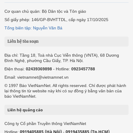
Cơ quan chủ quản: Bộ Dân tộc và Tôn giáo
Số giấy phép: 146/GP-BVHTTDL, cấp ngày 17/10/2025
Tổng biên tập: Nguyễn Văn Bá
Liên hệ tòa soạn
Địa chỉ: Tầng 18, Toà nhà Cục Viễn thông (VNTA), 68 Dương
Đình Nghệ, phường Cầu Giấy, TP. Hà Nội.
Điện thoại:
02439369898
- Hotline:
0923457788
Email: vietnamnet@vietnamnet.vn
© 1997 Báo VietNamNet. All rights reserved. Chỉ được phát hành
lại thông tin từ website này khi có sự đồng ý bằng văn bản của
báo VietNamNet.
Liên hệ quảng cáo
Công ty Cổ phần Truyền thông VietNamNet
0919405885 (Hà Nội)
0919435885 (Tp.HCM)
Hotline:
-