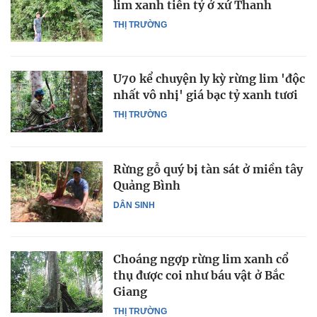
lim xanh tiền tỷ ở xứ Thanh
THỊ TRƯỜNG
U70 kể chuyện ly kỳ rừng lim 'độc
nhất vô nhị' giá bạc tỷ xanh tươi
THỊ TRƯỜNG
Rừng gỗ quý bị tàn sát ở miền tây
Quảng Bình
DÂN SINH
Choáng ngợp rừng lim xanh cổ
thụ được coi như báu vật ở Bắc
Giang
THỊ TRƯỜNG