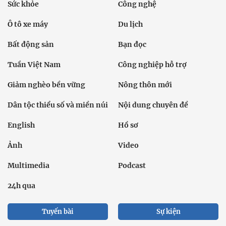
Sức khỏe
Công nghệ
Ô tô xe máy
Du lịch
Bất động sản
Bạn đọc
Tuần Việt Nam
Công nghiệp hỗ trợ
Giảm nghèo bền vững
Nông thôn mới
Dân tộc thiểu số và miền núi
Nội dung chuyên đề
English
Hồ sơ
Ảnh
Video
Multimedia
Podcast
24h qua
Tuyến bài
Sự kiện