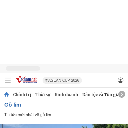
# ASEAN CUP 2026
Chính trị
Thời sự
Kinh doanh
Dân tộc và Tôn giáo
gỗ lim
Tin tức mới nhất về
gỗ lim