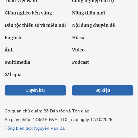
Tuần Việt Nam
Công nghiệp hỗ trợ
Giảm nghèo bền vững
Nông thôn mới
Dân tộc thiểu số và miền núi
Nội dung chuyên đề
English
Hồ sơ
Ảnh
Video
Multimedia
Podcast
24h qua
Tuyến bài
Sự kiện
Cơ quan chủ quản: Bộ Dân tộc và Tôn giáo
Số giấy phép: 146/GP-BVHTTDL, cấp ngày 17/10/2025
Tổng biên tập: Nguyễn Văn Bá