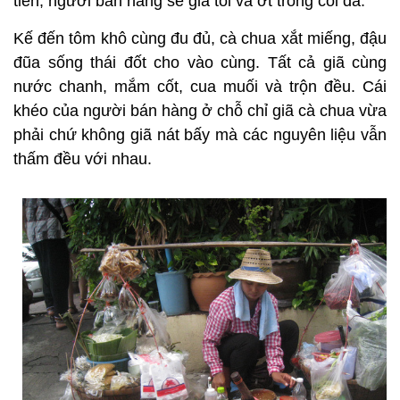
tiên, người bán hàng sẽ giã tỏi và ớt trong cối đá.
Kế đến tôm khô cùng đu đủ, cà chua xắt miếng, đậu
đũa sống thái đốt cho vào cùng. Tất cả giã cùng
nước chanh, mắm cốt, cua muối và trộn đều. Cái
khéo của người bán hàng ở chỗ chỉ giã cà chua vừa
phải chứ không giã nát bấy mà các nguyên liệu vẫn
thấm đều với nhau.