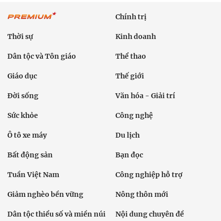
Chính trị
Thời sự
Kinh doanh
Dân tộc và Tôn giáo
Thể thao
Giáo dục
Thế giới
Đời sống
Văn hóa - Giải trí
Sức khỏe
Công nghệ
Ô tô xe máy
Du lịch
Bất động sản
Bạn đọc
Tuần Việt Nam
Công nghiệp hỗ trợ
Giảm nghèo bền vững
Nông thôn mới
Dân tộc thiểu số và miền núi
Nội dung chuyên đề