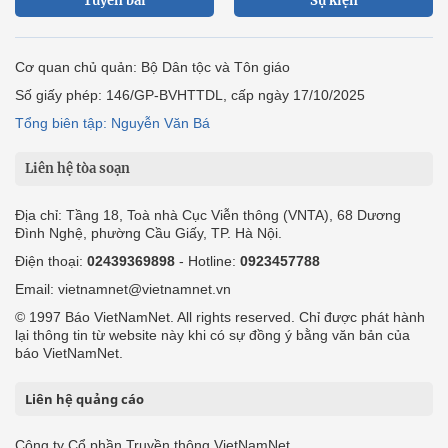
Tuyến bài
Sự kiện
Cơ quan chủ quản: Bộ Dân tộc và Tôn giáo
Số giấy phép: 146/GP-BVHTTDL, cấp ngày 17/10/2025
Tổng biên tập: Nguyễn Văn Bá
Liên hệ tòa soạn
Địa chỉ: Tầng 18, Toà nhà Cục Viễn thông (VNTA), 68 Dương
Đình Nghệ, phường Cầu Giấy, TP. Hà Nội.
Điện thoại:
02439369898
- Hotline:
0923457788
Email: vietnamnet@vietnamnet.vn
© 1997 Báo VietNamNet. All rights reserved. Chỉ được phát hành
lại thông tin từ website này khi có sự đồng ý bằng văn bản của
báo VietNamNet.
Liên hệ quảng cáo
Công ty Cổ phần Truyền thông VietNamNet