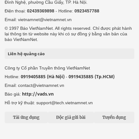
Đình Nghệ, phường Cầu Giấy, TP. Hà Nội.
Điện thoại:
02439369898
- Hotline:
0923457788
Email: vietnamnet@vietnamnet.vn
© 1997 Báo VietNamNet. All rights reserved. Chỉ được phát hành
lại thông tin từ website này khi có sự đồng ý bằng văn bản của
báo VietNamNet.
Liên hệ quảng cáo
Công ty Cổ phần Truyền thông VietNamNet
0919405885 (Hà Nội)
0919435885 (Tp.HCM)
Hotline:
-
Email: contact@vietnamnet.vn
http://vads.vn
Báo giá:
Hỗ trợ kỹ thuật: support@tech.vietnamnet.vn
Tải ứng dụng
Độc giả gửi bài
Tuyển dụng