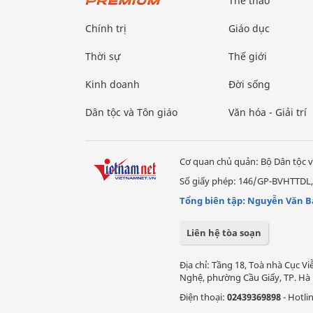
Thể thao
Chính trị
Giáo dục
Thời sự
Thế giới
Kinh doanh
Đời sống
Dân tộc và Tôn giáo
Văn hóa - Giải trí
Cơ quan chủ quản: Bộ Dân tộc v
Số giấy phép: 146/GP-BVHTTDL,
Tổng biên tập: Nguyễn Văn B
Liên hệ tòa soạn
Địa chỉ: Tầng 18, Toà nhà Cục 
Nghệ, phường Cầu Giấy, TP. Hà 
Điện thoại:
02439369898
- Hotli