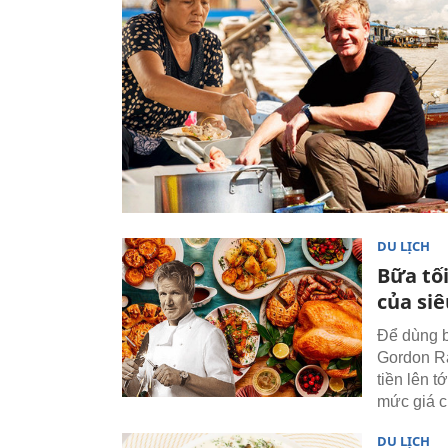
DU LỊCH
Bữa tối
của si
Để dùng b
Gordon Ra
tiền lên 
mức giá c
DU LỊCH