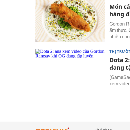
Món cá 
hàng đ
Gordon Ram
ẩm thực. 
nhiều chuô
THỊ TRƯỜ
Dota 2
đang t
(GameSao.
xem video