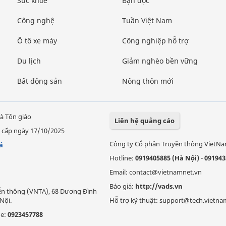
Sức khỏe
Bạn đọc
Công nghệ
Tuần Việt Nam
Ô tô xe máy
Công nghiệp hỗ trợ
Du lịch
Giảm nghèo bền vững
Bất động sản
Nông thôn mới
à Tôn giáo
Liên hệ quảng cáo
 cấp ngày 17/10/2025
Công ty Cổ phần Truyền thông VietN
á
Hotline:
0919405885 (Hà Nội)
-
091943
Email: contact@vietnamnet.vn
Báo giá:
http://vads.vn
Viễn thông (VNTA), 68 Dương Đình
Nội.
Hỗ trợ kỹ thuật: support@tech.vietna
ne:
0923457788