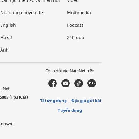
Dân tộc thiểu số và miền núi
Video
Nội dung chuyên đề
Multimedia
English
Podcast
Hồ sơ
24h qua
Ảnh
Theo dõi VietNamNet trên
amNet
5885 (Tp.HCM)
Tải ứng dụng
Độc giả gửi bài
Tuyển dụng
mnet.vn