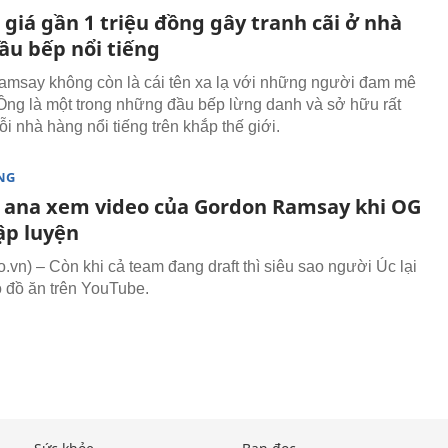
giá gần 1 triệu đồng gây tranh cãi ở nhà
ầu bếp nổi tiếng
say không còn là cái tên xa lạ với những người đam mê
Ông là một trong những đầu bếp lừng danh và sở hữu rất
̃i nhà hàng nổi tiếng trên khắp thế giới.
NG
: ana xem video của Gordon Ramsay khi OG
ập luyện
vn) – Còn khi cả team đang draft thì siêu sao người Úc lại
 đồ ăn trên YouTube.