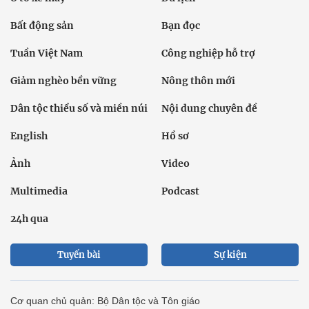
Bất động sản
Bạn đọc
Tuần Việt Nam
Công nghiệp hỗ trợ
Giảm nghèo bền vững
Nông thôn mới
Dân tộc thiểu số và miền núi
Nội dung chuyên đề
English
Hồ sơ
Ảnh
Video
Multimedia
Podcast
24h qua
Tuyến bài
Sự kiện
Cơ quan chủ quản: Bộ Dân tộc và Tôn giáo