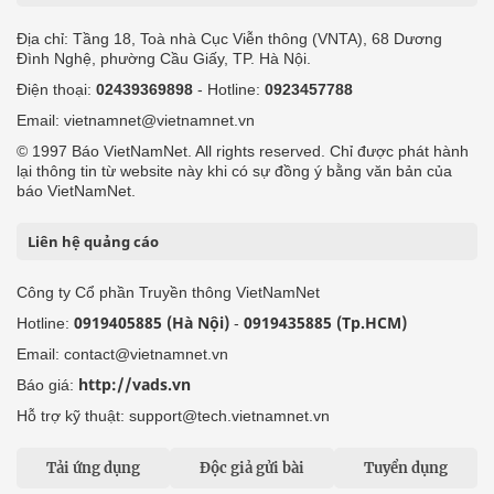
Địa chỉ: Tầng 18, Toà nhà Cục Viễn thông (VNTA), 68 Dương
Đình Nghệ, phường Cầu Giấy, TP. Hà Nội.
Điện thoại:
02439369898
- Hotline:
0923457788
Email: vietnamnet@vietnamnet.vn
© 1997 Báo VietNamNet. All rights reserved. Chỉ được phát hành
lại thông tin từ website này khi có sự đồng ý bằng văn bản của
báo VietNamNet.
Liên hệ quảng cáo
Công ty Cổ phần Truyền thông VietNamNet
0919405885 (Hà Nội)
0919435885 (Tp.HCM)
Hotline:
-
Email: contact@vietnamnet.vn
http://vads.vn
Báo giá:
Hỗ trợ kỹ thuật: support@tech.vietnamnet.vn
Tải ứng dụng
Độc giả gửi bài
Tuyển dụng