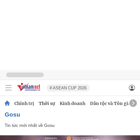
# ASEAN CUP 2026
Chính trị
Thời sự
Kinh doanh
Dân tộc và Tôn giáo
Gosu
Tin tức mới nhất về
Gosu