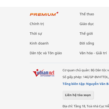
Thể thao
Chính trị
Giáo dục
Thời sự
Thế giới
Kinh doanh
Đời sống
Dân tộc và Tôn giáo
Văn hóa - Giải trí
Cơ quan chủ quản: Bộ Dân tộc v
Số giấy phép: 146/GP-BVHTTDL,
Tổng biên tập: Nguyễn Văn B
Liên hệ tòa soạn
Địa chỉ: Tầng 18, Toà nhà Cục 