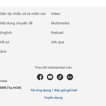
Dân tộc thiểu số và miền núi
Video
Nội dung chuyên đề
Multimedia
English
Podcast
Hồ sơ
24h qua
Ảnh
Theo dõi VietNamNet trên
amNet
5885 (Tp.HCM)
Tải ứng dụng
Độc giả gửi bài
Tuyển dụng