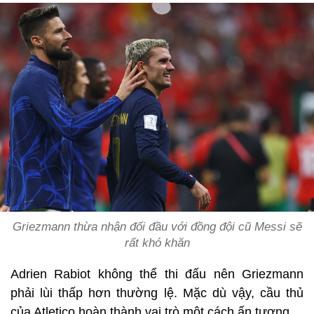
Griezmann thừa nhận đối đầu với đồng đội cũ Messi sẽ
rất khó khăn
Adrien Rabiot không thể thi đấu nên Griezmann
phải lùi thấp hơn thường lệ. Mặc dù vậy, cầu thủ
của Atletico hoàn thành vai trò một cách ấn tượng.