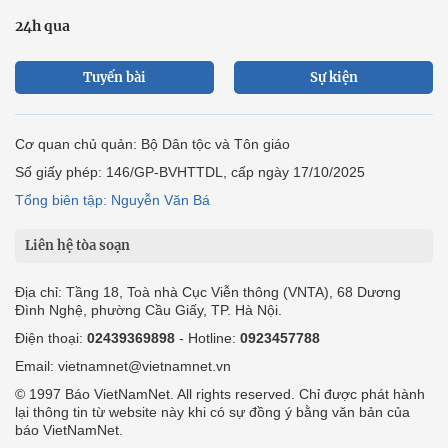
24h qua
Tuyến bài
Sự kiện
Cơ quan chủ quản: Bộ Dân tộc và Tôn giáo
Số giấy phép: 146/GP-BVHTTDL, cấp ngày 17/10/2025
Tổng biên tập: Nguyễn Văn Bá
Liên hệ tòa soạn
Địa chỉ: Tầng 18, Toà nhà Cục Viễn thông (VNTA), 68 Dương
Đình Nghệ, phường Cầu Giấy, TP. Hà Nội.
Điện thoại:
02439369898
- Hotline:
0923457788
Email: vietnamnet@vietnamnet.vn
© 1997 Báo VietNamNet. All rights reserved. Chỉ được phát hành
lại thông tin từ website này khi có sự đồng ý bằng văn bản của
báo VietNamNet.