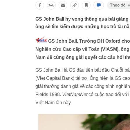
GS John Ball hy vọng thông qua bài giảng 
ông sẽ tìm kiếm được những học trò tài nă
GS John Ball, Trường ĐH Oxford cho b
Nghiên cứu Cao cấp về Toán (VIASM), ông s
Nam để cùng ông giải quyết các câu hỏi th
GS John Ball là GS đầu tiên bắt đầu Chuỗi b
(Viet Capital Bank) tài trợ. Ông hiện là GS c
giải thưởng danh giá về các công trình nghiên
Fields 1998.
VietNamNet
có cuộc trao đổi v
Việt Nam lần này.