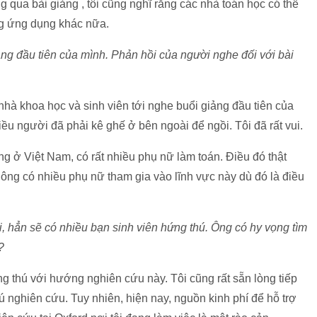
g qua bài giảng , tôi cũng nghĩ rằng các nhà toán học có thể
g ứng dụng khác nữa.
ảng đầu tiên của mình. Phản hồi của người nghe đối với bài
nhà khoa học và sinh viên tới nghe buổi giảng đầu tiên của
iều người đã phải kê ghế ở bên ngoài để ngồi. Tôi đã rất vui.
ng ở Việt Nam, có rất nhiều phụ nữ làm toán. Điều đó thật
g có nhiều phụ nữ tham gia vào lĩnh vực này dù đó là điều
, hẳn sẽ có nhiều bạn sinh viên hứng thú. Ông có hy vọng tìm
?
g thú với hướng nghiên cứu này. Tôi cũng rất sẵn lòng tiếp
ú nghiên cứu. Tuy nhiên, hiện nay, nguồn kinh phí để hỗ trợ