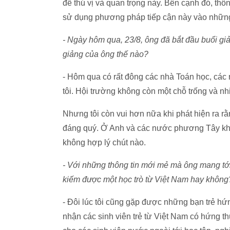
đề thú vị và quan trọng này. Bên cạnh đó, thôn
sử dụng phương pháp tiếp cận này vào nhữn
- Ngày hôm qua, 23/8, ông đã bắt đầu buổi gi
giảng của ông thế nào?
- Hôm qua có rất đông các nhà Toán học, các 
tôi. Hội trường không còn một chỗ trống và nh
Nhưng tôi còn vui hơn nữa khi phát hiện ra rằ
đáng quý. Ở Anh và các nước phương Tây khôn
không hợp lý chút nào.
- Với những thông tin mới mẻ mà ông mang tới
kiếm được một học trò từ Việt Nam hay không
- Đôi lúc tôi cũng gặp được những bạn trẻ hứn
nhận các sinh viên trẻ từ Việt Nam có hứng th