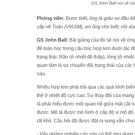
GS John Ball nói về nộ
Phóng viên:
Được biết, ông là giáo sư đầu ti
cấp về Toán (VIASM), xin ông cho biết, nội d
GS John Ball:
Bài giảng của tôi sẽ nói về ứn
đề toán học trong cấu trúc hợp kim dưới tác 
trạng thái: Rắn (ở nhiệt độ thấp), lỏng (ở nhiệ
quan tâm là sự chuyển đổi trạng thái của các 
nào.
Nhiều hợp kim phải trải qua các quá trình biế
thể ở nhiệt độ cực cao. Sự thay đổi của mạng
là phải hiểu được mối quan hệ giữa mặt cắt n
được. Mô tả được mô hình ở cấp độ vi mô đó đ
rất khó. Câu hỏi đã được đặt ra song vẫn chưa 
- Vậy những nghiên cứu này có thể ứng dụng 