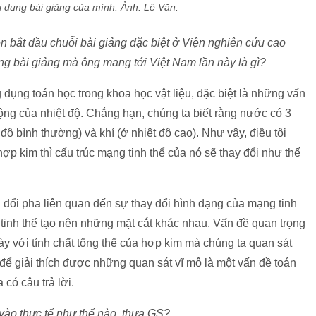
i dung bài giảng của mình. Ảnh: Lê Văn.
ên bắt đầu chuỗi bài giảng đặc biệt ở Viện nghiên cứu cao
ung bài giảng mà ông mang tới Việt Nam lần này là gì?
g dụng toán học trong khoa học vật liệu, đặc biệt là những vấn
động của nhiệt độ. Chẳng hạn, chúng ta biết rằng nước có 3
t độ bình thường) và khí (ở nhiệt độ cao). Như vậy, điều tôi
hợp kim thì cấu trúc mạng tinh thể của nó sẽ thay đổi như thế
n đổi pha liên quan đến sự thay đổi hình dạng của mạng tinh
 tinh thể tạo nên những mặt cắt khác nhau. Vấn đề quan trọng
ày với tính chất tổng thể của hợp kim mà chúng ta quan sát
ể giải thích được những quan sát vĩ mô là một vấn đề toán
có câu trả lời.
vào thực tế như thế nào, thưa GS?