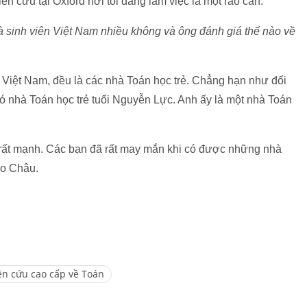
ên cứu tại Oxford nơi tôi đang làm việc là một rào cản.
và sinh viên Việt Nam nhiều không và ông đánh giá thế nào về
i Việt Nam, đều là các nhà Toán học trẻ. Chẳng hạn như đối
ó nhà Toán học trẻ tuổi Nguyễn Lực. Anh ấy là một nhà Toán
 rất mạnh. Các bạn đã rất may mắn khi có được những nhà
ảo Châu.
ên cứu cao cấp về Toán