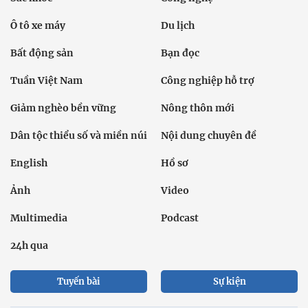
Ô tô xe máy
Du lịch
Bất động sản
Bạn đọc
Tuần Việt Nam
Công nghiệp hỗ trợ
Giảm nghèo bền vững
Nông thôn mới
Dân tộc thiểu số và miền núi
Nội dung chuyên đề
English
Hồ sơ
Ảnh
Video
Multimedia
Podcast
24h qua
Tuyến bài
Sự kiện