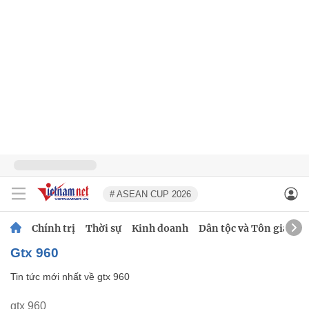
# ASEAN CUP 2026
Chính trị
Thời sự
Kinh doanh
Dân tộc và Tôn giáo
gtx 960
Tin tức mới nhất về
gtx 960
gtx 960