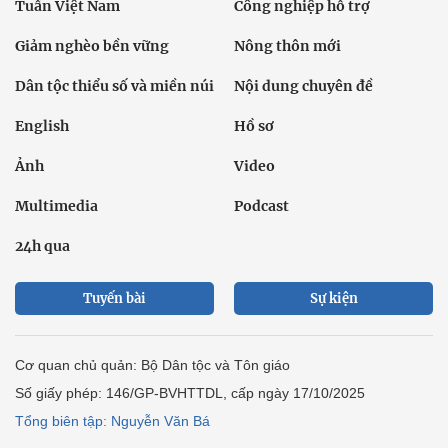
Tuần Việt Nam
Công nghiệp hỗ trợ
Giảm nghèo bền vững
Nông thôn mới
Dân tộc thiểu số và miền núi
Nội dung chuyên đề
English
Hồ sơ
Ảnh
Video
Multimedia
Podcast
24h qua
Tuyến bài
Sự kiện
Cơ quan chủ quản: Bộ Dân tộc và Tôn giáo
Số giấy phép: 146/GP-BVHTTDL, cấp ngày 17/10/2025
Tổng biên tập: Nguyễn Văn Bá