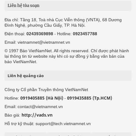
Liên hệ tòa soạn
Địa chỉ: Tầng 18, Toà nhà Cục Viễn thông (VNTA), 68 Dương
Đình Nghệ, phường Cầu Giấy, TP. Hà Nội.
Điện thoại:
02439369898
- Hotline:
0923457788
Email: vietnamnet@vietnamnet.vn
© 1997 Báo VietNamNet. All rights reserved. Chỉ được phát hành
lại thông tin từ website này khi có sự đồng ý bằng văn bản của
báo VietNamNet.
Liên hệ quảng cáo
Công ty Cổ phần Truyền thông VietNamNet
0919405885 (Hà Nội)
0919435885 (Tp.HCM)
Hotline:
-
Email: contact@vietnamnet.vn
http://vads.vn
Báo giá:
Hỗ trợ kỹ thuật: support@tech.vietnamnet.vn