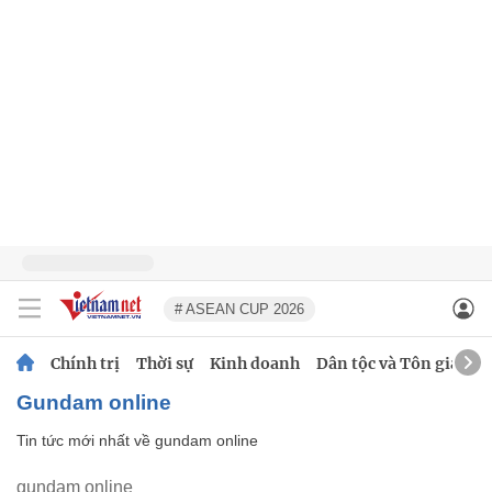
# ASEAN CUP 2026
Chính trị
Thời sự
Kinh doanh
Dân tộc và Tôn giáo
gundam online
Tin tức mới nhất về
gundam online
gundam online