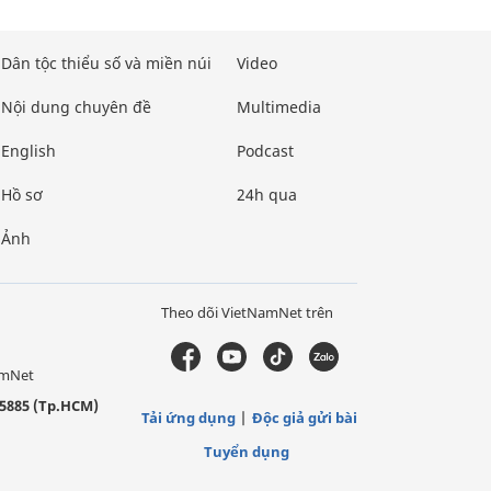
Dân tộc thiểu số và miền núi
Video
Nội dung chuyên đề
Multimedia
English
Podcast
Hồ sơ
24h qua
Ảnh
Theo dõi VietNamNet trên
amNet
5885 (Tp.HCM)
Tải ứng dụng
Độc giả gửi bài
Tuyển dụng