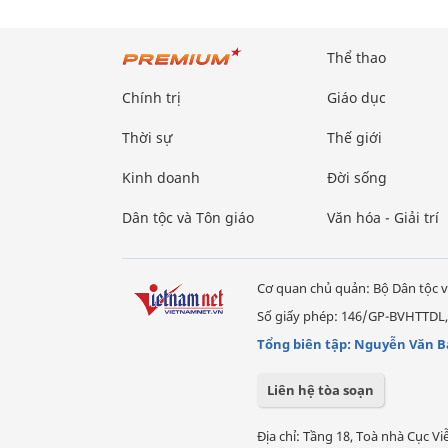
Thể thao
Chính trị
Giáo dục
Thời sự
Thế giới
Kinh doanh
Đời sống
Dân tộc và Tôn giáo
Văn hóa - Giải trí
Cơ quan chủ quản: Bộ Dân tộc v
Số giấy phép: 146/GP-BVHTTDL,
Tổng biên tập: Nguyễn Văn B
Liên hệ tòa soạn
Địa chỉ: Tầng 18, Toà nhà Cục 