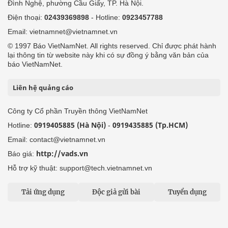
Đình Nghệ, phường Cầu Giấy, TP. Hà Nội.
Điện thoại:
02439369898
- Hotline:
0923457788
Email: vietnamnet@vietnamnet.vn
© 1997 Báo VietNamNet. All rights reserved. Chỉ được phát hành
lại thông tin từ website này khi có sự đồng ý bằng văn bản của
báo VietNamNet.
Liên hệ quảng cáo
Công ty Cổ phần Truyền thông VietNamNet
0919405885 (Hà Nội)
0919435885 (Tp.HCM)
Hotline:
-
Email: contact@vietnamnet.vn
http://vads.vn
Báo giá:
Hỗ trợ kỹ thuật: support@tech.vietnamnet.vn
Tải ứng dụng
Độc giả gửi bài
Tuyển dụng