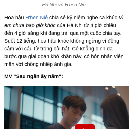
Hà Nhi và H'hen Niê.
Hoa hậu
H'hen Niê
chia sẻ kỷ niệm nghe ca khúc
Vì
em chưa bao giờ khóc
của Hà Nhi từ 4 giờ chiều
đến 4 giờ sáng khi đang trải qua một cuộc chia tay.
Suốt 12 tiếng, hoa hậu khóc không ngừng vì đồng
cảm với câu từ trong bài hát. Cô khẳng định đã
bước qua giai đoạn khó khăn này, có hôn nhân viên
mãn với chồng nhiếp ảnh gia.
MV "Sau ngần ấy năm":