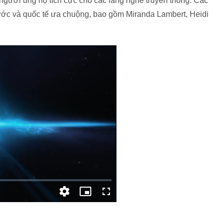
 người ủng hộ tích cực cho các làng nghề truyền thống. Các
nước và quốc tế ưa chuộng, bao gồm Miranda Lambert, Heidi