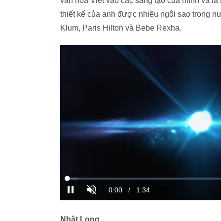
văn hóa Việt vào các sáng tạo của mình và là
thiết kế của anh được nhiều ngôi sao trong 
Klum, Paris Hilton và Bebe Rexha.
Nhật Long