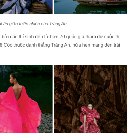
í ẩn giữa thiên nhiên của Tràng An.
n bởi các thí sinh đến từ hơn 70 quốc gia tham dự cuộc thi
ê Cốc thuộc danh thắng Tràng An, hứa hẹn mang đến trải