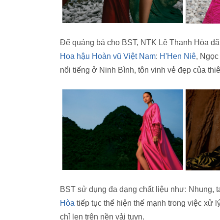
Để quảng bá cho BST, NTK Lê Thanh Hòa đã t
Hoa hậu Hoàn vũ Việt Nam
:
H'Hen Niê
, Ngọc
nổi tiếng ở Ninh Bình, tôn vinh vẻ đẹp của th
BST sử dụng đa dạng chất liệu như: Nhung, ta
Hòa
tiếp tục thể hiện thế mạnh trong việc xử lý
chỉ len trên nền vải tuyn.