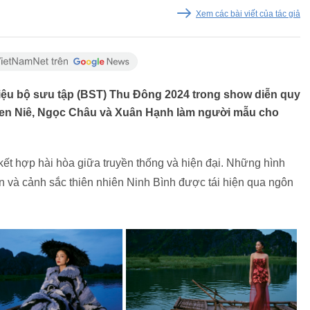
Xem các bài viết của tác giả
hiệu bộ sưu tập (BST) Thu Đông 2024 trong show diễn quy
H'Hen Niê, Ngọc Châu và Xuân Hạnh làm người mẫu cho
ết hợp hài hòa giữa truyền thống và hiện đại. Những hình
n và cảnh sắc thiên nhiên Ninh Bình được tái hiện qua ngôn