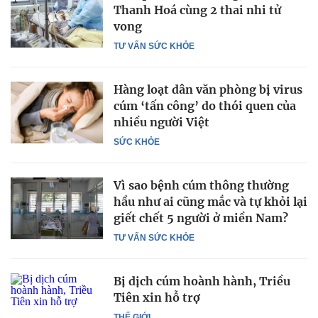
Thanh Hoá cùng 2 thai nhi tử
vong
TƯ VẤN SỨC KHỎE
Hàng loạt dân văn phòng bị virus
cúm ‘tấn công’ do thói quen của
nhiều người Việt
SỨC KHỎE
Vì sao bệnh cúm thông thường
hầu như ai cũng mắc và tự khỏi lại
giết chết 5 người ở miền Nam?
TƯ VẤN SỨC KHỎE
Bị dịch cúm hoành hành, Triều
Tiên xin hỗ trợ
THẾ GIỚI