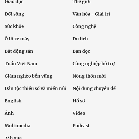
Giáo dục
Thế giới
Đời sống
Văn hóa - Giải trí
Sức khỏe
Công nghệ
Ô tô xe máy
Du lịch
Bất động sản
Bạn đọc
Tuần Việt Nam
Công nghiệp hỗ trợ
Giảm nghèo bền vững
Nông thôn mới
Dân tộc thiểu số và miền núi
Nội dung chuyên đề
English
Hồ sơ
Ảnh
Video
Multimedia
Podcast
24h qua