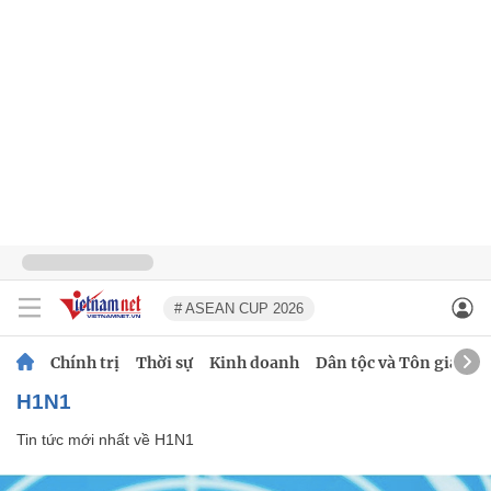
# ASEAN CUP 2026
Chính trị
Thời sự
Kinh doanh
Dân tộc và Tôn giáo
H1N1
Tin tức mới nhất về
H1N1