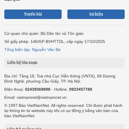
Tuyến bài
Sự kiện
Cơ quan chủ quản: Bộ Dân tộc và Tôn giáo
Số giấy phép: 146/GP-BVHTTDL, cấp ngày 17/10/2025
Tổng biên tập: Nguyễn Văn Bá
Liên hệ tòa soạn
Địa chỉ: Tầng 18, Toà nhà Cục Viễn thông (VNTA), 68 Dương
Đình Nghệ, phường Cầu Giấy, TP. Hà Nội.
Điện thoại:
02439369898
- Hotline:
0923457788
Email: vietnamnet@vietnamnet.vn
© 1997 Báo VietNamNet. All rights reserved. Chỉ được phát hành
lại thông tin từ website này khi có sự đồng ý bằng văn bản của
báo VietNamNet.
Liên hệ quảng cáo