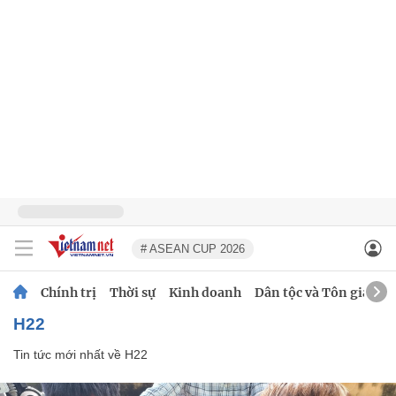
# ASEAN CUP 2026
Chính trị
Thời sự
Kinh doanh
Dân tộc và Tôn giáo
H22
Tin tức mới nhất về
H22