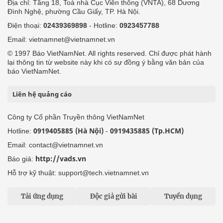
Địa chỉ: Tầng 18, Toà nhà Cục Viễn thông (VNTA), 68 Dương
Đình Nghệ, phường Cầu Giấy, TP. Hà Nội.
Điện thoại:
02439369898
- Hotline:
0923457788
Email: vietnamnet@vietnamnet.vn
© 1997 Báo VietNamNet. All rights reserved. Chỉ được phát hành
lại thông tin từ website này khi có sự đồng ý bằng văn bản của
báo VietNamNet.
Liên hệ quảng cáo
Công ty Cổ phần Truyền thông VietNamNet
0919405885 (Hà Nội)
0919435885 (Tp.HCM)
Hotline:
-
Email: contact@vietnamnet.vn
http://vads.vn
Báo giá:
Hỗ trợ kỹ thuật: support@tech.vietnamnet.vn
Tải ứng dụng
Độc giả gửi bài
Tuyển dụng