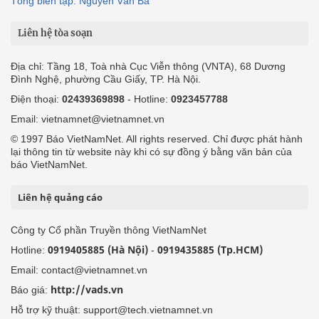
Tổng biên tập: Nguyễn Văn Bá
Liên hệ tòa soạn
Địa chỉ: Tầng 18, Toà nhà Cục Viễn thông (VNTA), 68 Dương
Đình Nghệ, phường Cầu Giấy, TP. Hà Nội.
Điện thoại:
02439369898
- Hotline:
0923457788
Email: vietnamnet@vietnamnet.vn
© 1997 Báo VietNamNet. All rights reserved. Chỉ được phát hành
lại thông tin từ website này khi có sự đồng ý bằng văn bản của
báo VietNamNet.
Liên hệ quảng cáo
Công ty Cổ phần Truyền thông VietNamNet
0919405885 (Hà Nội)
0919435885 (Tp.HCM)
Hotline:
-
Email: contact@vietnamnet.vn
http://vads.vn
Báo giá:
Hỗ trợ kỹ thuật: support@tech.vietnamnet.vn