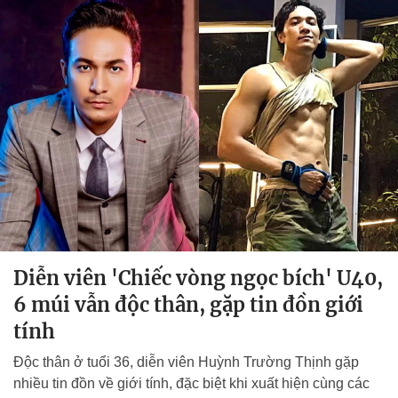
Diễn viên 'Chiếc vòng ngọc bích' U40,
6 múi vẫn độc thân, gặp tin đồn giới
tính
Độc thân ở tuổi 36, diễn viên Huỳnh Trường Thịnh gặp
nhiều tin đồn về giới tính, đặc biệt khi xuất hiện cùng các