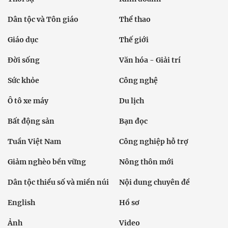
Dân tộc và Tôn giáo
Thể thao
Giáo dục
Thế giới
Đời sống
Văn hóa - Giải trí
Sức khỏe
Công nghệ
Ô tô xe máy
Du lịch
Bất động sản
Bạn đọc
Tuần Việt Nam
Công nghiệp hỗ trợ
Giảm nghèo bền vững
Nông thôn mới
Dân tộc thiểu số và miền núi
Nội dung chuyên đề
English
Hồ sơ
Ảnh
Video