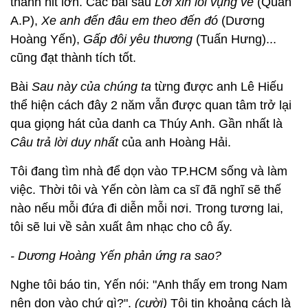
thành hit lớn. Các bài sau
Lời xin lỗi vụng về
(Quân
A.P),
Xe anh đến đâu em theo đến đó
(Dương
Hoàng Yến),
Gấp đôi yêu thương
(Tuấn Hưng)...
cũng đạt thành tích tốt.
Bài
Sau này của chúng ta
từng được anh Lê Hiếu
thể hiện cách đây 2 năm vẫn được quan tâm trở lại
qua giọng hát của danh ca Thúy Anh. Gần nhất là
Câu trả lời duy nhất
của anh Hoàng Hải.
Tôi đang tìm nhà để dọn vào TP.HCM sống và làm
việc. Thời tôi và Yến còn làm ca sĩ đã nghĩ sẽ thế
nào nếu mỗi đứa đi diễn mỗi nơi. Trong tương lai,
tôi sẽ lui về sản xuất âm nhạc cho cô ấy.
- Dương Hoàng Yến phản ứng ra sao?
Nghe tôi báo tin, Yến nói: "Anh thấy em trong Nam
nên dọn vào chứ gì?".
(cười)
Tôi tin khoảng cách là