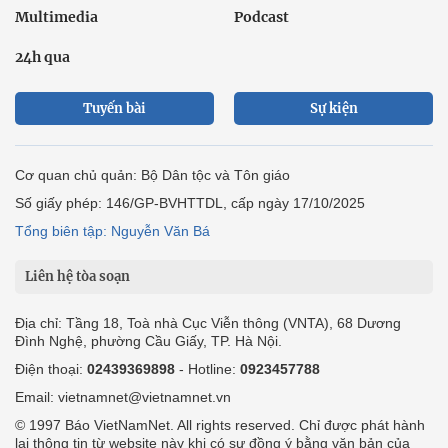
Multimedia
Podcast
24h qua
Tuyến bài
Sự kiện
Cơ quan chủ quản: Bộ Dân tộc và Tôn giáo
Số giấy phép: 146/GP-BVHTTDL, cấp ngày 17/10/2025
Tổng biên tập: Nguyễn Văn Bá
Liên hệ tòa soạn
Địa chỉ: Tầng 18, Toà nhà Cục Viễn thông (VNTA), 68 Dương
Đình Nghệ, phường Cầu Giấy, TP. Hà Nội.
Điện thoại:
02439369898
- Hotline:
0923457788
Email: vietnamnet@vietnamnet.vn
© 1997 Báo VietNamNet. All rights reserved. Chỉ được phát hành
lại thông tin từ website này khi có sự đồng ý bằng văn bản của