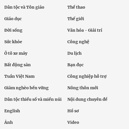
Dân tộc và Tôn giáo
Thể thao
Giáo dục
Thế giới
Đời sống
Văn hóa - Giải trí
Sức khỏe
Công nghệ
Ô tô xe máy
Du lịch
Bất động sản
Bạn đọc
Tuần Việt Nam
Công nghiệp hỗ trợ
Giảm nghèo bền vững
Nông thôn mới
Dân tộc thiểu số và miền núi
Nội dung chuyên đề
English
Hồ sơ
Ảnh
Video