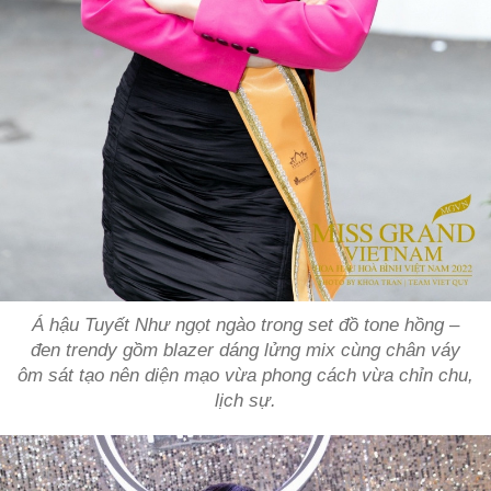
Á hậu Tuyết Như ngọt ngào trong set đồ tone hồng –
đen trendy gồm blazer dáng lửng mix cùng chân váy
ôm sát tạo nên diện mạo vừa phong cách vừa chỉn chu,
lịch sự.