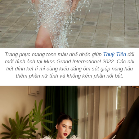
Trang phục mang tone màu nhã nhặn giúp
Thuỳ Tiên
đổi
mới hình ảnh tại Miss Grand International 2022. Các chi
tiết đính kết tỉ mỉ cùng kiểu dáng ôm sát giúp nàng hậu
thêm phần nữ tính và không kém phần nổi bật.