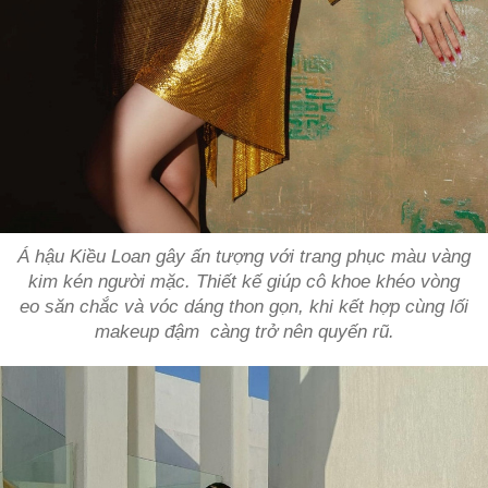
Á hậu Kiều Loan gây ấn tượng với trang phục màu vàng
kim kén người mặc. Thiết kế giúp cô khoe khéo vòng
eo săn chắc và vóc dáng thon gọn, khi kết hợp cùng lối
makeup đậm càng trở nên quyến rũ.