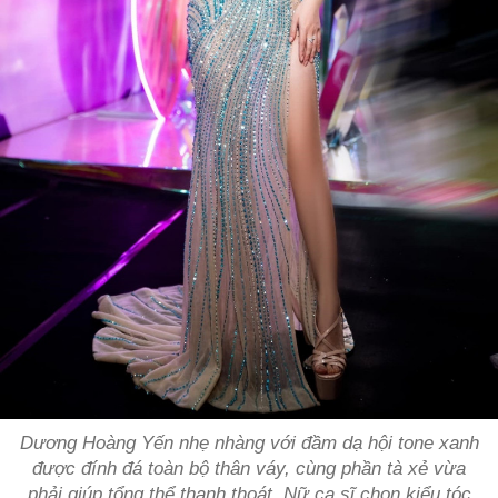
Dương Hoàng Yến nhẹ nhàng với đầm dạ hội tone xanh
được đính đá toàn bộ thân váy, cùng phần tà xẻ vừa
phải giúp tổng thể thanh thoát. Nữ ca sĩ chọn kiểu tóc