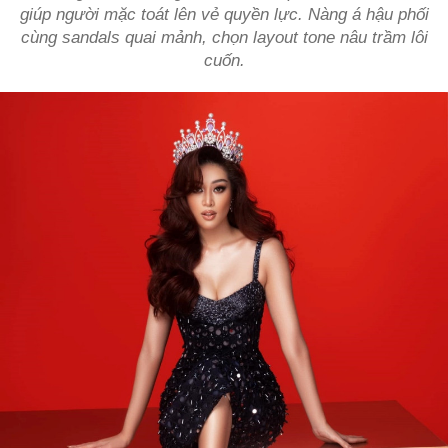
giúp người mặc toát lên vẻ quyền lực. Nàng á hậu phối
cùng sandals quai mảnh, chọn layout tone nâu trầm lôi
cuốn.