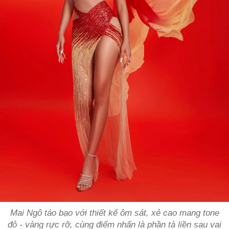
Mai Ngô táo bạo với thiết kế ôm sát, xẻ cao mang tone
đỏ - vàng rực rỡ, cùng điểm nhấn là phần tà liền sau vai